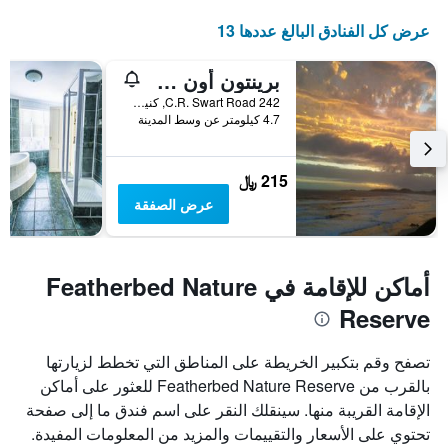
عرض كل الفنادق البالغ عددها 13
برينتون أون سي كوتيدجيز
242 C.R. Swart Road, كنيسنا, محافظة كيب الغربية, جنوب أفريقيا
4.7 كيلومتر عن وسط المدينة
215 ﷼
عرض الصفقة
أماكن للإقامة في Featherbed Nature
Reserve
تصفح وقم بتكبير الخريطة على المناطق التي تخطط لزيارتها
بالقرب من Featherbed Nature Reserve للعثور على أماكن
الإقامة القريبة منها. سينقلك النقر على اسم فندق ما إلى صفحة
تحتوي على الأسعار والتقييمات والمزيد من المعلومات المفيدة.