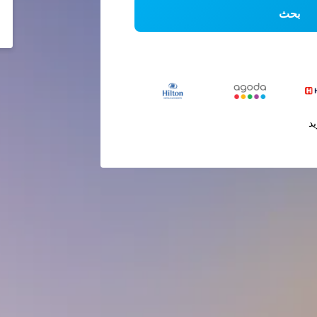
بحث
يد