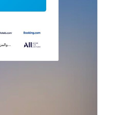
...والمز