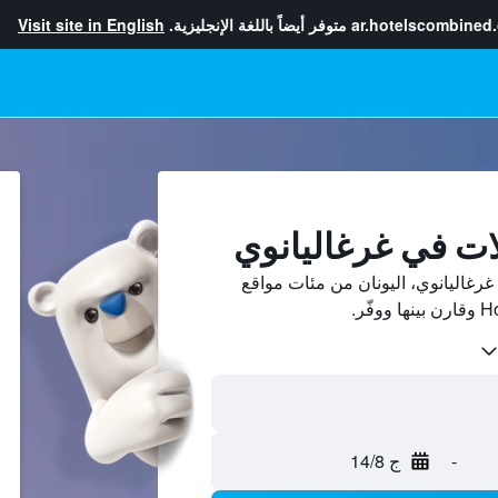
ar.hotelscombined
متوفر أيضاً باللغة الإنجليزية.
Visit site in English
ات في غرغاليانوي
رغاليانوي، اليونان من مئات مواقع
-
ج 14/8