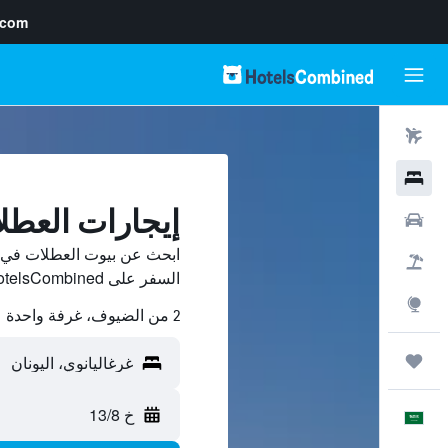
.com
رحلات طيران
فنادق
إيجارات العطل
سيارات
ابحث عن بيوت العطلات في غ
حزم العروض
السفر على HotelsCombined وقارن بينها ووفّر.
استكشاف
2 من الضيوف، غرفة واحدة
رحلات
خ 13/8
العَرَبِيَّة