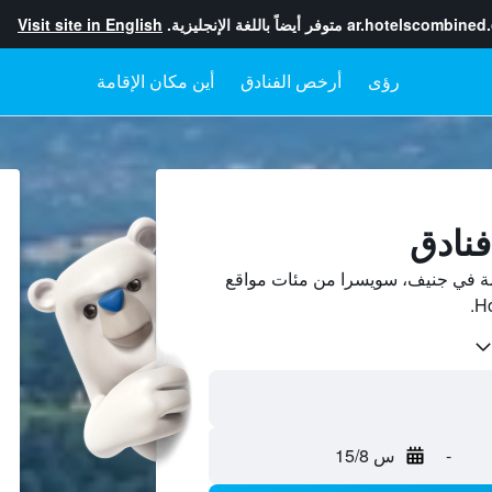
ar.hotelscombined
متوفر أيضاً باللغة الإنجليزية.
Visit site in English
رؤى
أرخص الفنادق
أين مكان الإقامة
ين أسعار فنادق 5-نجمة في جنيف، سويسرا من مئات مواقع
-
س 15/8