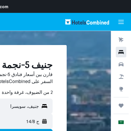
.com
رحلات طيران
فنادق
جنيف 5-نجمة فنادق
سيارات
قارن ب
حزم العروض
السفر على HotelsCombined.
استكشاف
2 من الضيوف، غرفة واحدة
رحلات
ج 14/8
العَرَبِيَّة