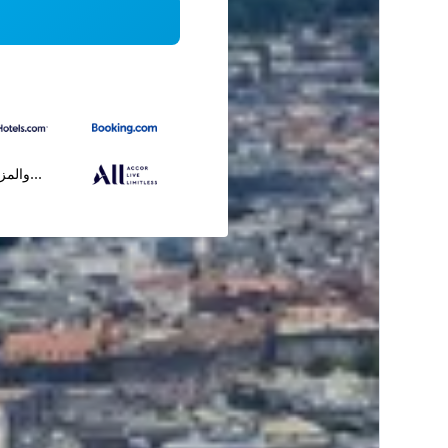
...والمز