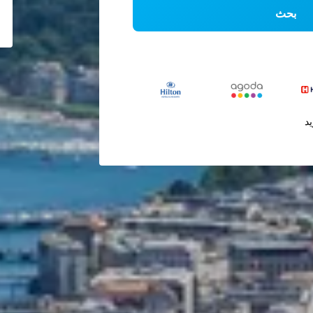
بحث
يد