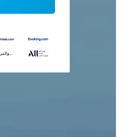
...والمز