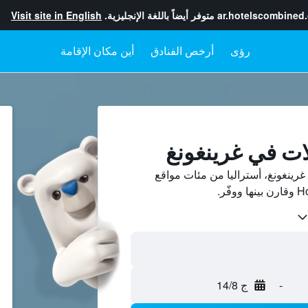
ar.hotelscombined
متوفر أيضاً باللغة الإنجليزية.
Visit site in English
رؤى
أرخص الفنادق
أين مكان الإقامة
ات في غرينغونغ
رينغونغ، أستراليا من مئات مواقع
-
ج 14/8