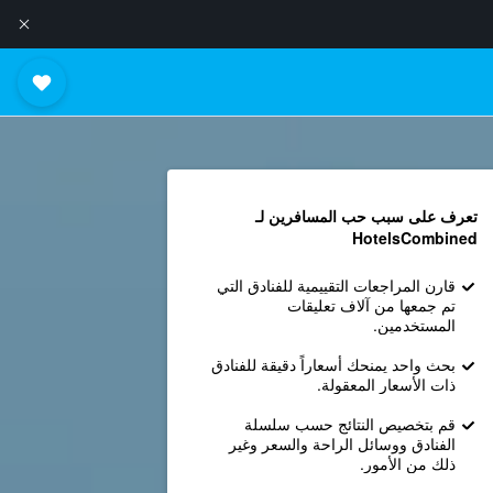
تعرف على سبب حب المسافرين لـ
HotelsCombined
قارن المراجعات التقييمية للفنادق التي
تم جمعها من آلاف تعليقات
المستخدمين.
بحث واحد يمنحك أسعاراً دقيقة للفنادق
ذات الأسعار المعقولة.
قم بتخصيص النتائج حسب سلسلة
الفنادق ووسائل الراحة والسعر وغير
ذلك من الأمور.