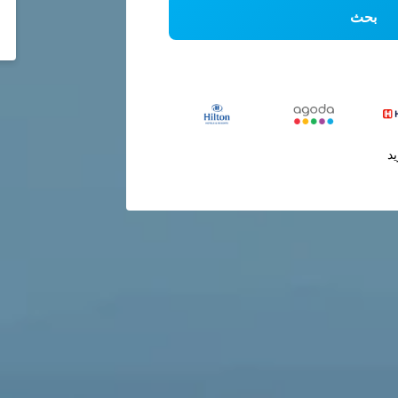
بحث
يد