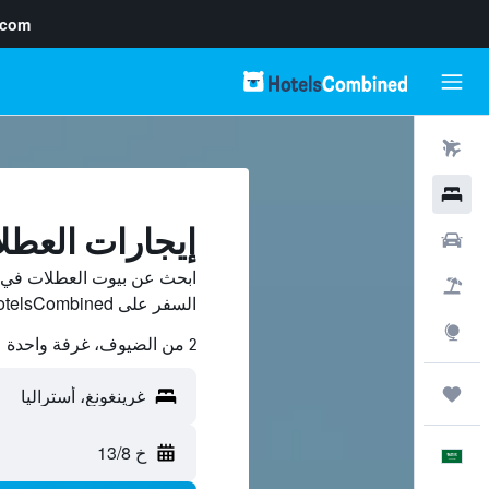
.com
رحلات طيران
فنادق
إيجارات العطل
سيارات
ابحث عن بيوت العطلات في غ
حزم العروض
السفر على HotelsCombined وقارن بينها ووفّر.
استكشاف
2 من الضيوف، غرفة واحدة
رحلات
خ 13/8
العَرَبِيَّة