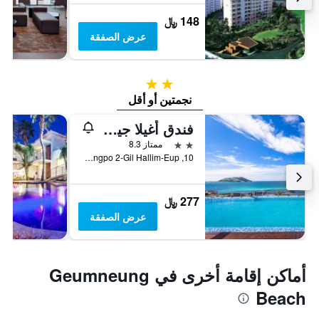
148 ﷼
عرض الصفقة
2 نجمتين
نجمتين أو أقل
فندق أغيلا جيجو اوسيانو سويت
2 نجمتين
ممتاز 8.3
10, Ongpo 2-Gil Hallim-Eup, جيجو, كوريا الجنوبية
277 ﷼
عرض الصفقة
أماكن إقامة أخرى في Geumneung
Beach