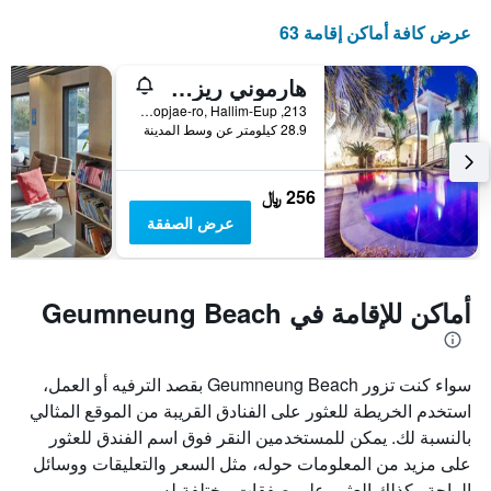
عرض كافة أماكن إقامة 63
هارموني ريزورت
213, Hyeopjae-ro, Hallim-Eup, جيجو, كوريا الجنوبية
28.9 كيلومتر عن وسط المدينة
256 ﷼
عرض الصفقة
أماكن للإقامة في Geumneung Beach
سواء كنت تزور Geumneung Beach بقصد الترفيه أو العمل،
استخدم الخريطة للعثور على الفنادق القريبة من الموقع المثالي
بالنسبة لك. يمكن للمستخدمين النقر فوق اسم الفندق للعثور
على مزيد من المعلومات حوله، مثل السعر والتعليقات ووسائل
الراحة وكذلك العثور على صفقات مختلفة له.