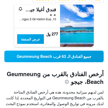
فندق أغيلا جيجو اوسيانو سويت
2 نجمتين
10, Ongpo 2-Gil Hallim-Eup, جيجو, كوريا الجنوبية
277 ﷼
عرض الصفقة
جميع الفنادق الـ 63 قرب Geumneung Beach
أرخص الفنادق بالقرب من Geumneung
Beach، جيجو
لمن لديهم ميزانية محدودة، هذه هي أرخص الفنادق المتاحة
بالقرب من Geumneung Beach في التواريخ المحددة. إذا كانت
لديك مرونة في تواريخ الوصول والمغادرة، استخدم نموذج البحث