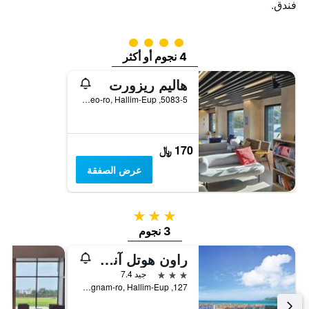
فندق.
تقييم فئة 4
4 نجوم أو أكثر
هاليم ريزورت
5083-5, Iljuseo-ro, Hallim-Eup, جيجو, كوريا الجنوبية
170 ﷼
عرض الصفقة
3 نجوم
3 نجوم
راون هوتل آند ريزورت
3 نجوم
جيد 7.4
127, Geumneungnam-ro, Hallim-Eup, جيجو, كوريا الجنوبية