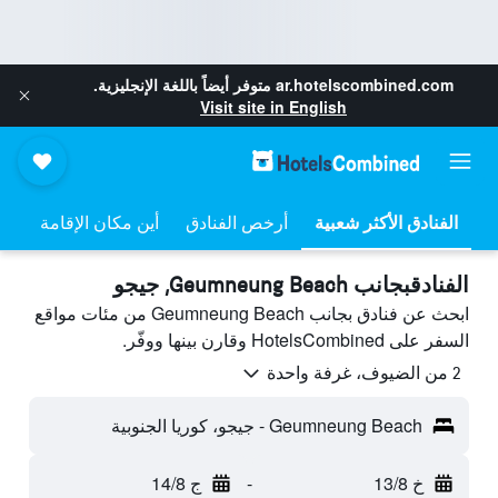
ar.hotelscombined.com
متوفر أيضاً باللغة الإنجليزية.
Visit site in English
أرخص الفنادق
أين مكان الإقامة
الفنادقبجانب Geumneung Beach, جيجو
ابحث عن فنادق بجانب Geumneung Beach من مئات مواقع
السفر على HotelsCombined وقارن بينها ووفّر.
2 من الضيوف، غرفة واحدة
Geumneung Beach - جيجو، كوريا الجنوبية
خ 13/8
-
ج 14/8