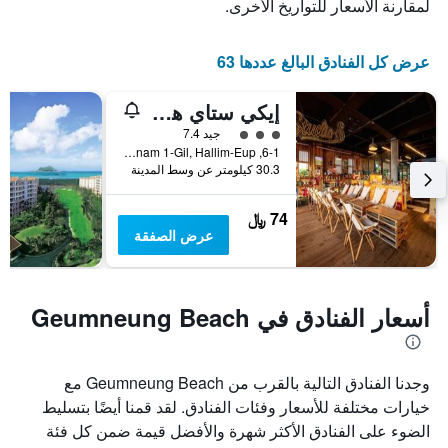
لمقارنة الأسعار للتواريخ الأخرى.
عرض كل الفنادق البالغ عددها 63
إيكي ستاي هوتل
تقييم فئة 3
جيد 7.4
6-1, Geumneungnam 1-Gil, Hallim-Eup, جيجو, كوريا الجنوبية
30.3 كيلومتر عن وسط المدينة
74 ﷼
عرض الصفقة
أسعار الفنادق في Geumneung Beach
وجدنا الفنادق التالية بالقرب من Geumneung Beach مع
خيارات مختلفة للأسعار وفئات الفنادق. لقد قمنا أيضًا بتسليط
الضوء على الفنادق الأكثر شهرة والأفضل قيمة ضمن كل فئة