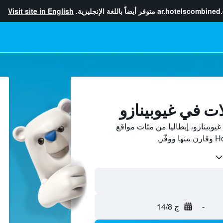
ar.hotelscombined
متوفر أيضاً باللغة الإنجليزية.
Visit site in English
ات في غيوبينازو
وبينازو، إيطاليا من مئات مواقع
-
ج 14/8