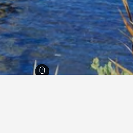
ا
50,176
غيوبينازو
226
غيوبينازو
159
ي غيوبينازو