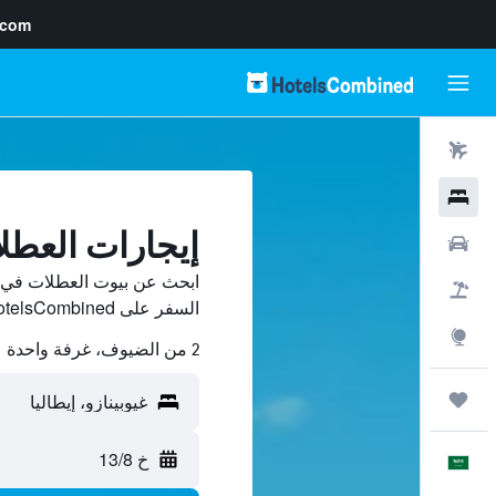
.com
رحلات طيران
فنادق
إيجارات العطل
سيارات
ابحث عن بيوت العطلات في غي
حزم العروض
السفر على HotelsCombined وقارن بينها ووفّر.
استكشاف
2 من الضيوف، غرفة واحدة
رحلات
خ 13/8
العَرَبِيَّة