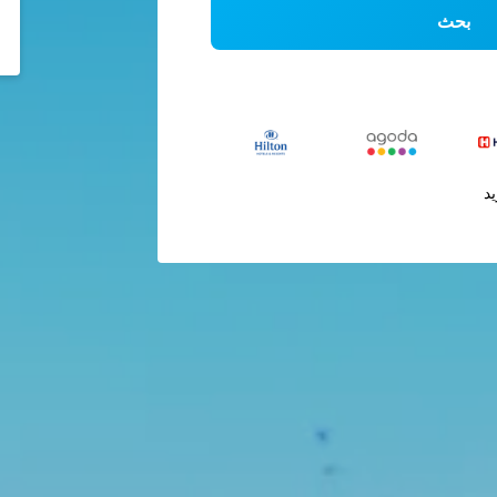
بحث
يد