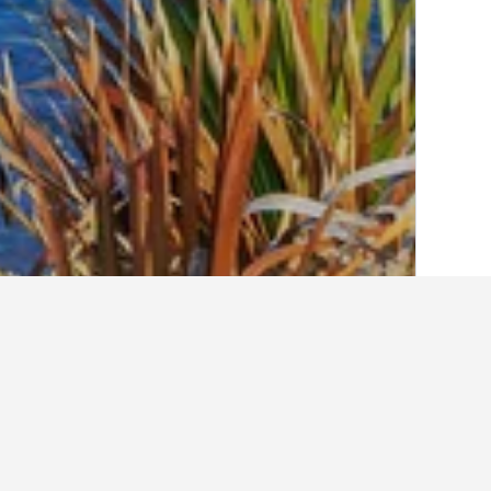
الصفحة الرئيسية
إيطاليا
522,360
إقليم بولي
أماكن إقامة أخرى ف