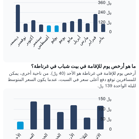
360 ﷼
Bar
Chart
240 ﷼
graphic.
chart
with
120 ﷼
12
bars.
0
نوفمبر
فبراير
مايو
أغسطس
يناير
أبريل
يوليو
أكتوبر
مارس
يونيو
سبتمبر
ديسمبر
يعرض
المخطط
End
of
التالي
interactive
متوسط
chart
سعر
ما هو أرخص يوم للإقامة في بيت شباب في غرناطة؟
غرفة
أرخص يوم للإقامة في غرناطة هو الأحد (40 ﷼). من ناحية أخرى، يمكن
كل
للمسافرين توقع دفع أعلى سعر في السبت، عندما يكون السعر المتوسط
شهر
لليلة الواحدة 139 ﷼.
يتضمن
المخطط
150 ﷼
1
Bar
محور
Chart
100 ﷼
graphic.
chart
X
with
الذي
50 ﷼
7
يعرض
bars.
0
الشهور.
الاثنين
الثلاثاء
الأربعاء
الخميس
الجمعة
السبت
الأحد
يتضمن
يعرض