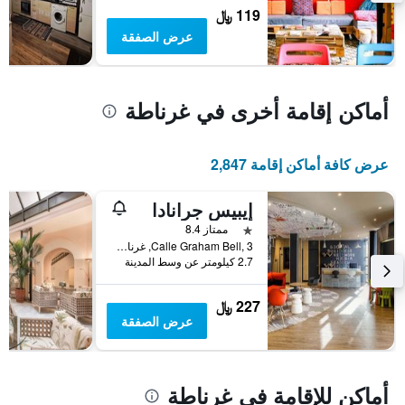
متوسط
119 ﷼
سعر
عرض الصفقة
غرفة
أماكن إقامة أخرى في غرناطة
عرض كافة أماكن إقامة 2,847
إيبيس جرانادا
نجمة واحدة
ممتاز 8.4
Calle Graham Bell, 3, غرناطة, منطقة أندلوسيا, أسبانيا
2.7 كيلومتر عن وسط المدينة
227 ﷼
عرض الصفقة
أماكن للإقامة في غرناطة