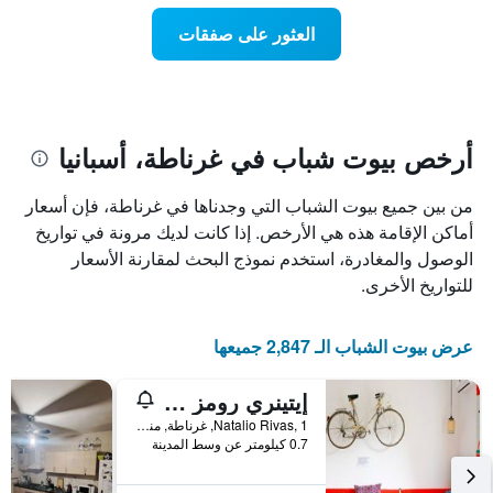
Y
عند
الذي
العثور على صفقات
اقتراب
يعرض
تاريخ
متوسط
الإقامة
سعر
يتضمن
غرفة
المخطط
1
أرخص بيوت شباب في غرناطة، أسبانيا
محور
X
من بين جميع بيوت الشباب التي وجدناها في غرناطة، فإن أسعار
الذي
يعرض
أماكن الإقامة هذه هي الأرخص. إذا كانت لديك مرونة في تواريخ
عدد
الوصول والمغادرة، استخدم نموذج البحث لمقارنة الأسعار
الأيام
للتواريخ الأخرى.
قبل
الإقامة
يتضمن
عرض بيوت الشباب الـ 2,847 جميعها
المخطط
التالي
إيتينري رومز - دار ضيافة
1
محور
Natalio Rivas, 1, غرناطة, منطقة أندلوسيا, أسبانيا
Y
0.7 كيلومتر عن وسط المدينة
الذي
يعرض