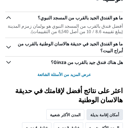
الذي
يعرض
عدد
ما هو الفندق الجيد بالقرب من المسجد النبوي؟
الأيام
قبل
أفضل فندق بالقرب من المسجد النبوي هو بولمان زمزم المدينة
الإقامة
(يبلغ تقييمه 8.6 / 10 من أصل 6,540 من التقييمات).
يتضمن
المخطط
ما هو الفندق الجيد في حديقة هالاسان الوطنية بالقرب من
التالي
أبراج البيت؟
1
محور
Y
هل هناك فندق جيد بالقرب من Ginza؟
الذي
يعرض
عرض المزيد من الأسئلة الشائعة
متوسط
سعر
غرفة
اعثر على نتائج أفضل لإقامتك في حديقة
هالاسان الوطنية
أمكان إقامة بديلة
المدن الأكثر شعبية
المدن الأكثر شهرة
فنادق 3 نجمة
فنادق 4 نجمة