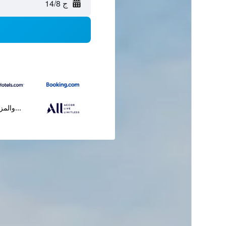
ج 14/8
...والمز