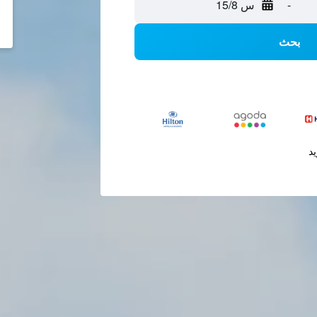
-
س 15/8
بحث
يد