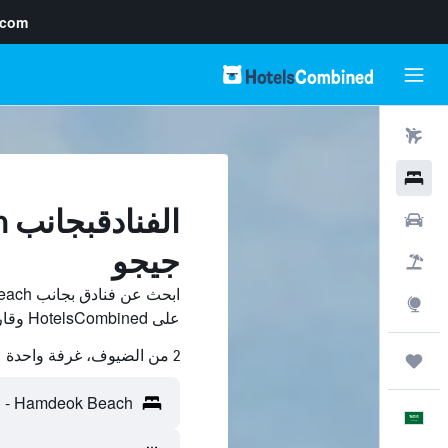
.com
رحلات طيران
فنادق
سيارات
جيجو
حزم العروض
استكشاف
على HotelsCombined وقارن بينها ووفّر.
2 من الضيوف، غرفة واحدة
رحلات
العَرَبِيَّة