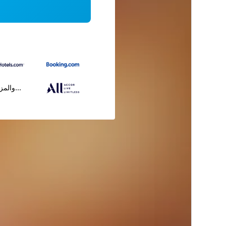
...والمز