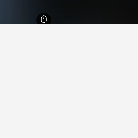
 الغربية
8,401
Southern Suburbs
2,599
هاميلتون هيل
12
 في هاميلتون هيل
فيها عند زيارة أستراليا الغربية؟
رون زيارة كالجورلي عند زيارة أستراليا الغربية. يعد الباني أيضاً خياراً ر
 هيل؟