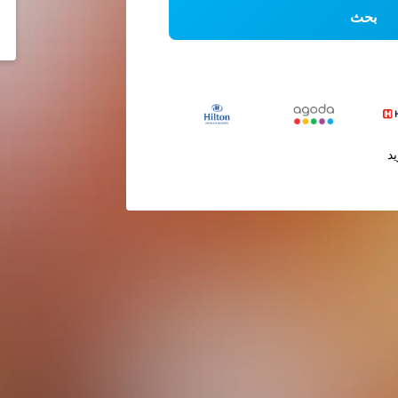
بحث
يد