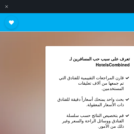
تعرف على سبب حب المسافرين لـ
HotelsCombined
قارن المراجعات التقييمية للفنادق التي
تم جمعها من آلاف تعليقات
المستخدمين.
بحث واحد يمنحك أسعاراً دقيقة للفنادق
ذات الأسعار المعقولة.
قم بتخصيص النتائج حسب سلسلة
الفنادق ووسائل الراحة والسعر وغير
ذلك من الأمور.