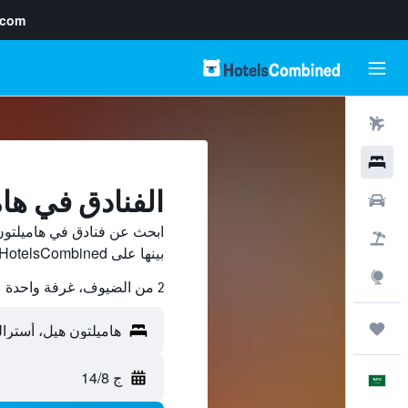
.com
رحلات طيران
فنادق
الفنادق في ها
سيارات
ابحث عن فنادق في هاميلتون
حزم العروض
بينها على HotelsCombined ووفّر.
استكشاف
2 من الضيوف، غرفة واحدة
رحلات
ج 14/8
العَرَبِيَّة