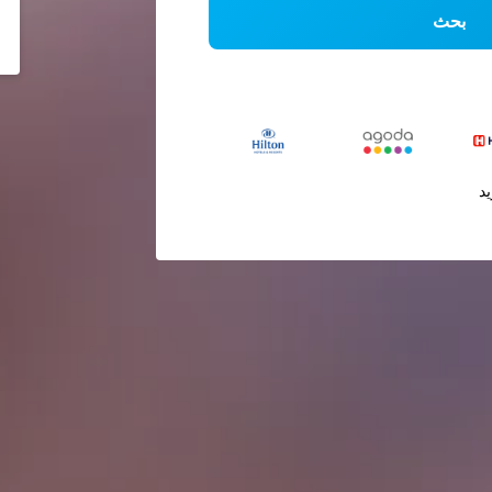
بحث
يد