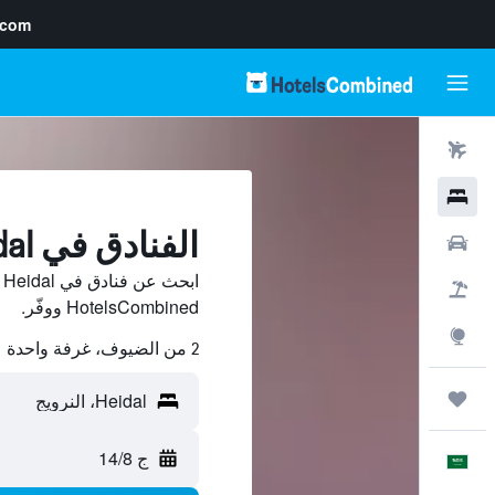
.com
رحلات طيران
فنادق
الفنادق في Heidal
سيارات
ا
حزم العروض
HotelsCombined ووفّر.
استكشاف
2 من الضيوف، غرفة واحدة
رحلات
ج 14/8
العَرَبِيَّة