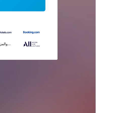
...والمز