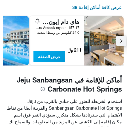
عرض كافة أماكن إقامة 38
هاي دام إيون سبافيل
157-17, Sagyebuk-ro Andeok-myeon, سيوغويبو, كوريا الجنوبية
24.0 كيلومتر عن وسط المدينة
211 ﷼
عرض الصفقة
أماكن للإقامة في Jeju Sanbangsan
Carbonate Hot Springs
استخدم الخريطة للعثور على فنادق بالقرب من Jeju
Sanbangsan Carbonate Hot Springs والقريبة أيضًا من نقاط
الاهتمام التي سترتادها بشكل متكرر. سيؤدي النقر فوق اسم
مكان إقامة إلى الكشف عن المزيد من المعلومات والسماح لك