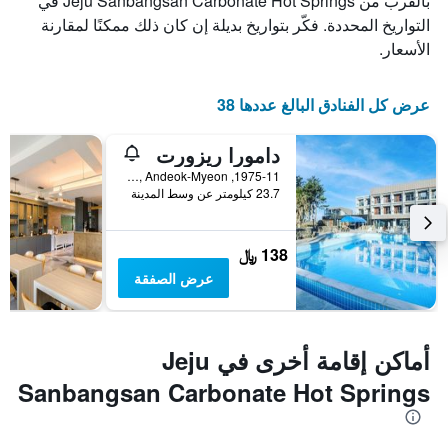
بالقرب من Jeju Sanbangsan Carbonate Hot Springs في
التواريخ المحددة. فكّر بتواريخ بديلة إن كان ذلك ممكنًا لمقارنة
الأسعار.
عرض كل الفنادق البالغ عددها 38
دامورا ريزورت
1975-11, Iljuseo-ro, Andeok-Myeon, سيوغويبو, كوريا الجنوبية
23.7 كيلومتر عن وسط المدينة
138 ﷼
عرض الصفقة
أماكن إقامة أخرى في Jeju
Sanbangsan Carbonate Hot Springs