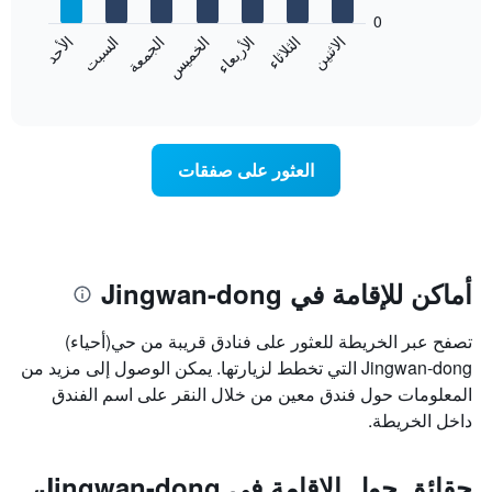
يعرض
bars.
0
الشهور.
الاثنين
الخميس
الأحد
الأربعاء
السبت
الثلاثاء
الجمعة
يتضمن
يعرض
المخطط
المخطط
End
التالي
of
التالي
interactive
1
متوسط
chart
محور
سعر
Y
غرفة
العثور على صفقات
الذي
كل
يعرض
يوم
متوسط
في
سعر
الأسبوع
غرفة
يتضمن
المخطط
أماكن للإقامة في Jingwan-dong
1
محور
تصفح عبر الخريطة للعثور على فنادق قريبة من حي(أحياء)
X
الذي
Jingwan-dong التي تخطط لزيارتها. يمكن الوصول إلى مزيد من
يعرض
المعلومات حول فندق معين من خلال النقر على اسم الفندق
أيام
داخل الخريطة.
الأسبوع.
يتضمن
المخطط
حقائق حول الإقامة في Jingwan-dong،
التالي