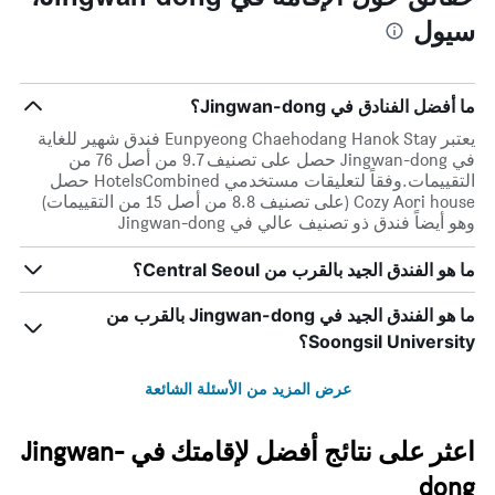
1
سيول
محور
Y
الذي
يعرض
ما أفضل الفنادق في Jingwan-dong؟
متوسط
يعتبر Eunpyeong Chaehodang Hanok Stay فندق شهير للغاية
سعر
في Jingwan-dong حصل على تصنيف 9.7 من أصل 76 من
غرفة
التقييمات.وفقاً لتعليقات مستخدمي HotelsCombined حصل
Cozy Aori house (على تصنيف 8.8 من أصل 15 من التقييمات)
وهو أيضاً فندق ذو تصنيف عالي في Jingwan-dong
ما هو الفندق الجيد بالقرب من Central Seoul؟
ما هو الفندق الجيد في Jingwan-dong بالقرب من
Soongsil University؟
عرض المزيد من الأسئلة الشائعة
اعثر على نتائج أفضل لإقامتك في Jingwan-
dong