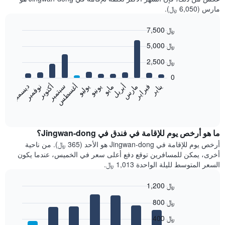
مارس (6,050 ﷼).
7,500 ﷼
Bar
Chart
5,000 ﷼
graphic.
chart
with
2,500 ﷼
12
bars.
0
فبراير
مايو
أغسطس
نوفمبر
يناير
أبريل
يوليو
أكتوبر
مارس
يونيو
سبتمبر
ديسمبر
يعرض
المخطط
End
of
التالي
interactive
متوسط
chart
سعر
ما هو أرخص يوم للإقامة في فندق في Jingwan-dong؟
غرفة
أرخص يوم للإقامة في Jingwan-dong هو الأحد (365 ﷼). من ناحية
كل
أخرى، يمكن للمسافرين توقع دفع أعلى سعر في الخميس، عندما يكون
شهر
السعر المتوسط لليلة الواحدة 1,013 ﷼.
يتضمن
المخطط
1,200 ﷼
1
Bar
محور
Chart
800 ﷼
graphic.
chart
X
with
الذي
400 ﷼
7