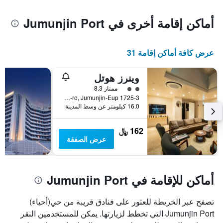
أماكن إقامة أخرى في Jumunjin Port
عرض كافة أماكن إقامة 31
وينرز هوتل
تقييم فئة 2
ممتاز 8.3
1725-3 Haean-ro, Jumunjin-Eup, كانغنونغ, كوريا الجنوبية
16.0 كيلومتر عن وسط المدينة
162 ﷼
عرض الصفقة
أماكن للإقامة في Jumunjin Port
تصفح عبر الخريطة للعثور على فنادق قريبة من حي(أحياء)
Jumunjin Port التي تخطط لزيارتها. يمكن للمستخدمين النقر