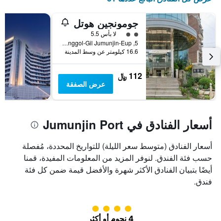
جومونجين هوتل
تقييم فئة 2
لا بأس 5.5
5, Buldanggol-Gil Jumunjin-Eup, كانغنونغ, كوريا الجنوبية
16.6 كيلومتر عن وسط المدينة
112 ﷼
عرض الصفقة
أسعار الفنادق في Jumunjin Port
أسعار الفنادق (متوسط سعر الليلة) للتواريخ المحددة، مُفصلة
حسب فئة الفندق. لنوفر المزيد من المعلومات المفيدة، قمنا
أيضًا بتبيان الفنادق الأكثر شهرة والأفضل قيمة ضمن كل فئة
فندق.
تقييم فئة 4
4 نجوم أو أكثر