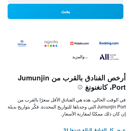
بحث
...والمزيد
أرخص الفنادق بالقرب من Jumunjin
Port، كانغنونغ
في الوقت الحالي، هذه هي الفنادق الأقل سعرًا بالقرب من
Jumunjin Port التي وجدناها للتواريخ المحددة. فكّر بتواريخ بديلة
إن كان ذلك ممكنًا لمقارنة الأسعار.
عرض كل الفنادق البالغ عددها 31