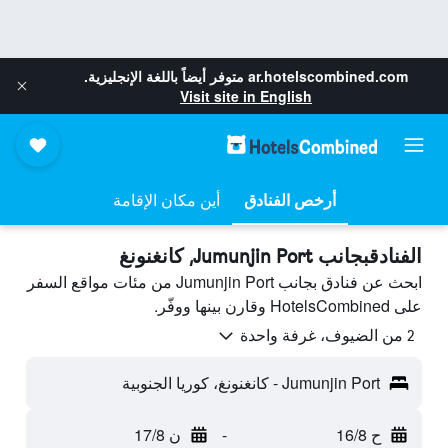
ar.hotelscombined.com
متوفر أيضاً باللغة الإنجليزية.
Visit site in English
أرخص الفنادق
أين مكان الإقامة
الفنادقبجانب Jumunjin Port, كانغنونغ
ابحث عن فنادق بجانب Jumunjin Port من مئات مواقع السفر
على HotelsCombined وقارن بينها ووفّر.
2 من الضيوف، غرفة واحدة
Jumunjin Port - كانغنونغ، كوريا الجنوبية
ح 16/8
-
ن 17/8