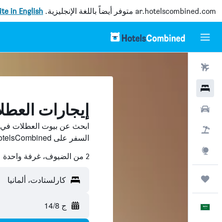
ar.hotelscombined.com
متوفر أيضاً باللغة الإنجليزية.
site in English
رحلات طيران
فنادق
إيجارات العطل
سيارات
ابحث عن بيوت العطلات في ك
حزم العروض
السفر على HotelsCombined وقارن بينها ووفّر.
استكشاف
2 من الضيوف، غرفة واحدة
رحلات
كارلستادت، ألمانيا
ج 14/8
العَرَبِيَّة