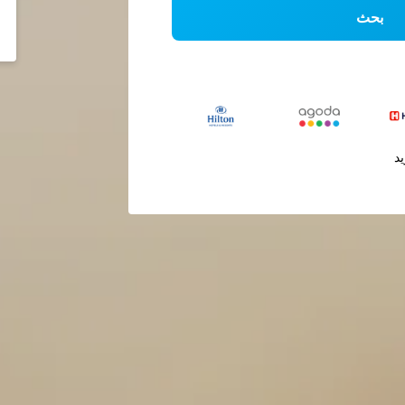
بحث
يد