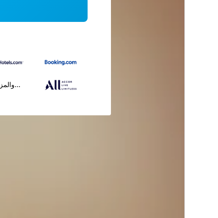
...والمز