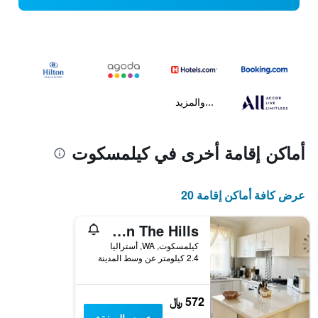
...والمزيد
أماكن إقامة أخرى في كيلمسكوت
عرض كافة أماكن إقامة 20
Bright & Beautiful Home On The Hills!
كيلمسكوت, WA, أستراليا
2.4 كيلومتر عن وسط المدينة
572 ﷼