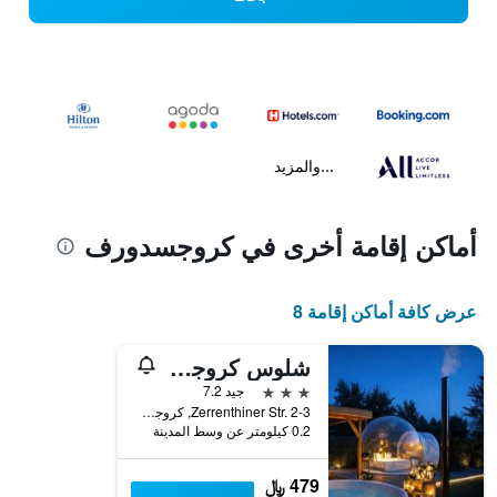
...والمزيد
أماكن إقامة أخرى في كروجسدورف
عرض كافة أماكن إقامة 8
شلوس كروجسدورف
3 نجوم
جيد 7.2
Zerrenthiner Str. 2-3, كروجسدورف, مكلنبورغ فوربومرن, ألمانيا
0.2 كيلومتر عن وسط المدينة
479 ﷼