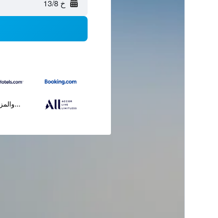
خ 13/8
...والمز