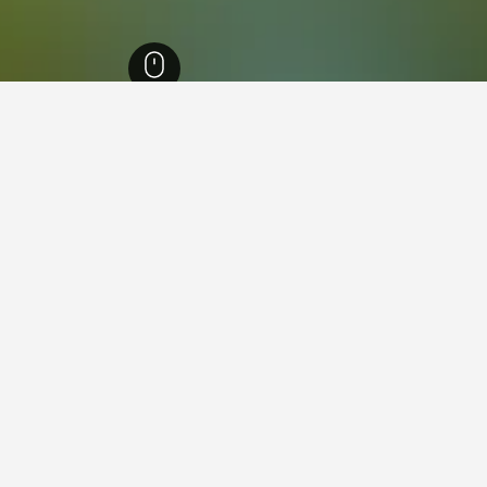
نغدوك روسييو
61,774
إقليم أود
4,177
Lezignan Corbieres
86
n Corbieres
Lezign
يلون دي ألاريك
38 Avenue Marechal Joffre, Lezignan Corbieres, إقليم أود, فرنسا
واي فاي مجاني
مكيف هواء
موقف السيارات