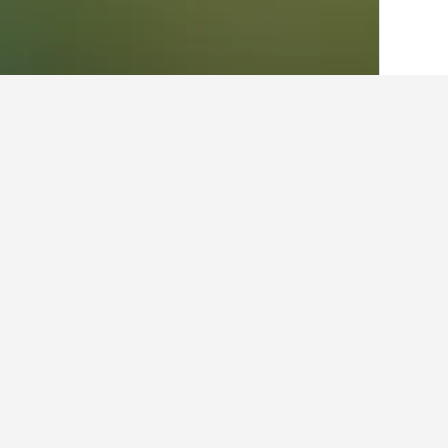
الصفحة الرئيسية
فرنسا
552,336
منطقة لا
أماكن إقامة أخرى في an Corbieres
عرض كافة أماكن إقامة 86
لي س
0.3 كيلومتر عن وسط المدينة