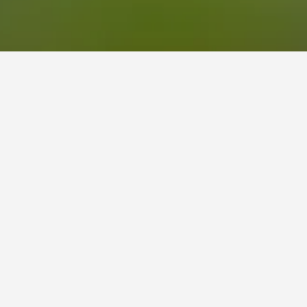
59
Lezigna
لو ما دو غوجاك
3 نجوم
ممتاز 8.2
Rue Gustave Eiffel, Lezignan Corbieres, إقليم أود, فرنسا
1.7 كيلومتر عن وسط المدينة
واي فاي مجاني
موقف السيارات