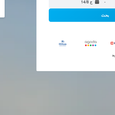
-
ج 14/8
بحث
يد