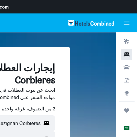
.com
رحلات طيران
فنادق
سيارات
Corbieres
حزم العروض
استكشاف
مواقع السفر على HotelsCombined وقارن بينها ووفّر.
2 من الضيوف، غرفة واحدة
رحلات
العَرَبِيَّة