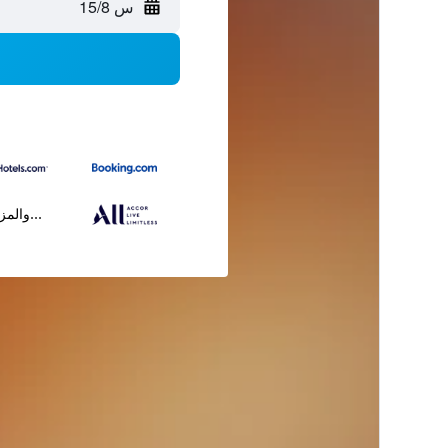
س 15/8
...والمز