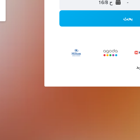
-
ح 16/8
بحث
يد