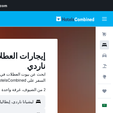
.com
رحلات طيران
فنادق
إيجارات العطل
سيارات
ناردي
حزم العروض
ابحث عن بيوت العطلات في لي
استكشاف
السفر على HotelsCombined وقارن بينها ووفّر.
2 من الضيوف، غرفة واحدة
رحلات
العَرَبِيَّة