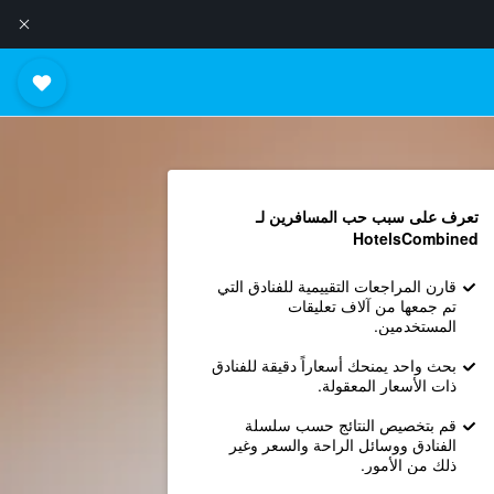
تعرف على سبب حب المسافرين لـ
HotelsCombined
قارن المراجعات التقييمية للفنادق التي
تم جمعها من آلاف تعليقات
المستخدمين.
بحث واحد يمنحك أسعاراً دقيقة للفنادق
ذات الأسعار المعقولة.
قم بتخصيص النتائج حسب سلسلة
الفنادق ووسائل الراحة والسعر وغير
ذلك من الأمور.