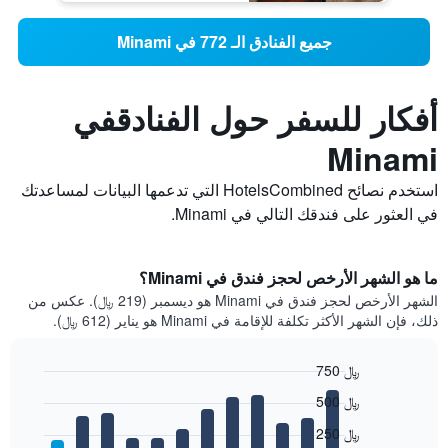
جميع الفنادق الـ 772 في Minami
أفكار للسفر حول الفنادقفي
Minami
استخدم نصائح HotelsCombined التي تدعمها البيانات لمساعدتك
في العثور على فندقك التالي في Minami.
ما هو الشهر الأرخص لحجز فندق في Minami؟
الشهر الأرخص لحجز فندق في Minami هو ديسمبر (219 ﷼). عكس من
ذلك، فإن الشهر الأكثر تكلفة للإقامة في Minami هو يناير (612 ﷼).
750 ﷼
Bar
Chart
500 ﷼
graphic.
chart
with
250 ﷼
12