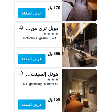
170 ﷼
عرض الصفقة
دوبل تري من هيلتون، محطة كيوتو
4 نجوم
15 Nishi-Iwamotocho, Higashi-Kujo, كيوتو, اليابان
395 ﷼
عرض الصفقة
هوتل إلسينت كيوتو هاتشيجوجوتشي
3 نجوم
13 Higashisannocho, Higashikujo, Minami, كيوتو, اليابان
159 ﷼
عرض الصفقة