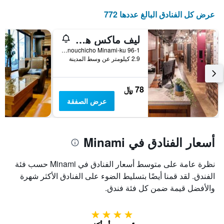
عرض كل الفنادق البالغ عددها 772
ليف ماكس هوستلز كيوتوكيماي
96-1 Nishikujo Ikenouchicho Minami-ku, كيوتو, اليابان
2.9 كيلومتر عن وسط المدينة
78 ﷼
عرض الصفقة
أسعار الفنادق في Minami
نظرة عامة على متوسط أسعار الفنادق في Minami حسب فئة
الفندق. لقد قمنا أيضًا بتسليط الضوء على الفنادق الأكثر شهرة
والأفضل قيمة ضمن كل فئة فندق.
4 نجوم