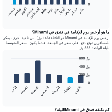
bars.
0
فبراير
مايو
أغسطس
نوفمبر
يناير
أبريل
يوليو
أكتوبر
مارس
يونيو
سبتمبر
ديسمبر
يعرض
المخطط
End
of
التالي
interactive
متوسط
chart
سعر
ما هو أرخص يوم للإقامة في فندق في Minami؟
غرفة
أرخص يوم للإقامة في Minami هو الثلاثاء (146 ﷼). من ناحية أخرى، يمكن
كل
للمسافرين توقع دفع أعلى سعر في الجمعة، عندما يكون السعر المتوسط
شهر
لليلة الواحدة 555 ﷼.
يتضمن
المخطط
600 ﷼
1
Bar
محور
Chart
400 ﷼
graphic.
chart
X
with
الذي
200 ﷼
7
يعرض
bars.
0
الشهور.
الاثنين
الثلاثاء
الأربعاء
الخميس
الجمعة
السبت
الأحد
يتضمن
يعرض
المخطط
المخطط
End
التالي
of
التالي
interactive
1
متوسط
chart
محور
سعر
كم تكلفة فندق في Minamiالليلة؟
Y