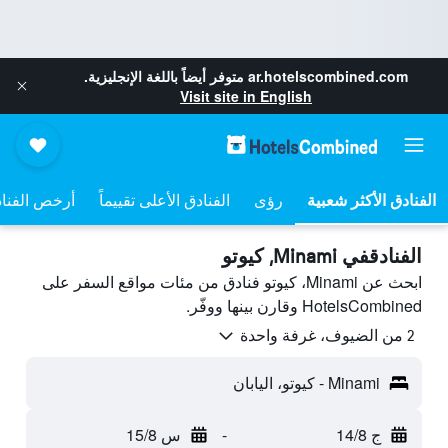
ar.hotelscombined.com
متوفر أيضاً باللغة الإنجليزية.
Visit site in English
رؤى
الفنادق الأعلى تقييماً
أرخص الفنا
الفنادقفي Minami, كيوتو
ابحث عن Minami، كيوتو فنادق من مئات مواقع السفر على
HotelsCombined وقارن بينها ووفّر.
2 من الضيوف، غرفة واحدة
Minami - كيوتو، اليابان
ج 14/8
-
س 15/8