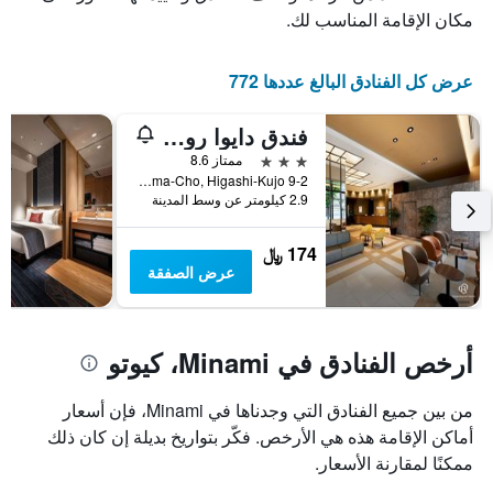
الذي
عدد
مكان الإقامة المناسب لك.
يعرض
الأيام
متوسط
قبل
سعر
الإقامة
عرض كل الفنادق البالغ عددها 772
غرفة
يتضمن
في
المخطط
عطلة
فندق دايوا روينيت كيوتو-هاشيجوغوتشي
التالي
نهاية
1
3 نجوم
ممتاز 8.6
هذا
محور
9-2 Kitakarasuma-Cho, Higashi-Kujo, كيوتو, اليابان
الأسبوع
Y
2.9 كيلومتر عن وسط المدينة
خلال
الذي
آخر
يعرض
174 ﷼
3
متوسط
عرض الصفقة
أيام
سعر
غرفة
أرخص الفنادق في Minami، كيوتو
من بين جميع الفنادق التي وجدناها في Minami، فإن أسعار
أماكن الإقامة هذه هي الأرخص. فكّر بتواريخ بديلة إن كان ذلك
ممكنًا لمقارنة الأسعار.