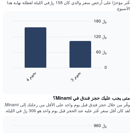
آخر
عُثر مؤخرًا على أرخص سعر والذي كان 158 ﷼في الليلة لعطلة نهاية هذا
غرفة
3
الأسبوع.
أيام
مع
180 ﷼
التصنيف
Bar
حسب
Chart
graphic.
chart
النجوم
120 ﷼
with
يتضمن
2
المخطط
bars.
1
60 ﷼
محور
يعرض
X
المخطط
0
التي
التالي
ن
م
ن
م
تعرض
متوسط
3
ج
و
4
ج
و
فئات
End
سعر
of
الفنادق
الغرفة
interactive
بالنجوم.
خلال
chart
يتضمن
متى يجب عليك حجز فندق في Minami؟
عطلة
المخطط
نهاية
وفّر من خلال حجز فندق قبل يوم واحد على الأقل من رحلتك إلى Minami.
1
هذا
لقد كان أقل سعر عُثر عليه عند الحجز قبل يوم واحد هو 306 ﷼ في الليلة.
محور
الأسبوع
Y
الذي
الذي
960 ﷼
عُثر
يعرض
عليه
Line
Chart