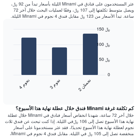
غرفة
عثر المستخدمون على فنادق في Minami الليلة بأسعار تبدأ من 92 ﷼،
الذي
كل
ويصل متوسط تكلفتها إلى 107 ﷼، وفقًا لعمليات البحث خلال آخر 72
يعرض
يوم
ساعة. تبدأ الأسعار من 123 ﷼ مقابل فندق 4 نجوم في Minami الليلة.
متوسط
في
سعر
الأسبوع
150 ﷼
غرفة
يتضمن
Bar
المخطط
Chart
graphic.
chart
1
100 ﷼
with
محور
3
X
bars.
50 ﷼
الذي
يعرض
يعرض
أيام
المخطط
0
الأسبوع.
التالي
ن
م
ن
ن
ن
م
يتضمن
متوسط
3
ج
و
4
ج
و
2
ج
م
ت
ا
المخطط
End
سعر
of
التالي
الغرفة
interactive
1
هذه
chart
محور
كم تكلفة غرفة Minami فندق خلال عطلة نهاية هذا الأسبوع؟
الليلة
Y
الذي
خلال آخر 72 ساعة، شهدنا انخفاض أسعار فنادق في Minami خلال عطلة
الذي
عُثر
نهاية هذا الأسبوع تصل إلى 106 ﷼في الليلة. إذا كنت تبحث عن فندق ثلاث
يعرض
عليه
نجوم لعطلة نهاية هذا الأسبوع تحديدًا، فقد عثر مستخدمونا على أسعار
متوسط
خلال
منخفضة تصل إلى 105 ﷼ في الليلة. مقابل فندق 4 نجوم في Minami،
سعر