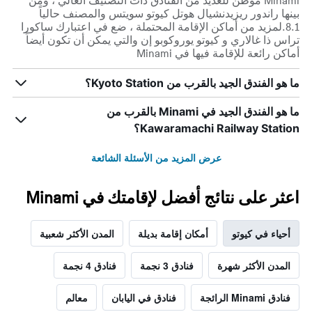
Minami موطن للعديد من الفنادق ذات التصنيف العالي ، ومن
بينها راندور ريزيدنشيال هوتل كيوتو سويتس والمصنف حالياً
8.1.لمزيد من أماكن الإقامة المحتملة ، ضع في اعتبارك ساكورا
تراس ذا غالاري و كيوتو يوروكوبو إن والتي يمكن أن تكون أيضاً
أماكن رائعة للإقامة فيها في Minami
ما هو الفندق الجيد بالقرب من Kyoto Station؟
ما هو الفندق الجيد في Minami بالقرب من
Kawaramachi Railway Station؟
عرض المزيد من الأسئلة الشائعة
اعثر على نتائج أفضل لإقامتك في Minami
أحياء في كيوتو
أمكان إقامة بديلة
المدن الأكثر شعبية
المدن الأكثر شهرة
فنادق 3 نجمة
فنادق 4 نجمة
فنادق Minami الرائجة
فنادق في اليابان
معالم