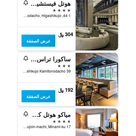
هوتل فيستشيو كيوتو باي جرانفيا
4 نجوم
44-1, Kamitonodacho, Higashikujo, كيوتو, اليابان
304 ﷼
عرض الصفقة
ساكورا تراس ذا غالاري
3 نجوم
Minami-ku Higashikujo Kamitonodacho 39, كيوتو, اليابان
192 ﷼
عرض الصفقة
مياكو هوتل كيوتو هاتشيجو
4 نجوم
17 Nishi Kujoin-machi, Minami-ku, كيوتو, اليابان