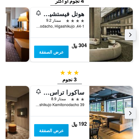
4 نجوم أو أكثر
هوتل فيستشيو كيوتو باي جرانفيا
4 نجوم
ممتاز 9.2
44-1, Kamitonodacho, Higashikujo, كيوتو, اليابان
304 ﷼
عرض الصفقة
3 نجوم
3 نجوم
ساكورا تراس ذا غالاري
3 نجوم
ممتاز 8.9
Minami-ku Higashikujo Kamitonodacho 39, كيوتو, اليابان
192 ﷼
عرض الصفقة