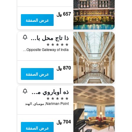
657 ﷼
عرض الصفقة
ذا تاج محل بالاس مومباي
5 نجوم
Opposite Gateway of India, مومباي, الهند
870 ﷼
عرض الصفقة
‫ذه أوباروي مومباي
5 نجوم
Nariman Point, مومباي, الهند
704 ﷼
عرض الصفقة