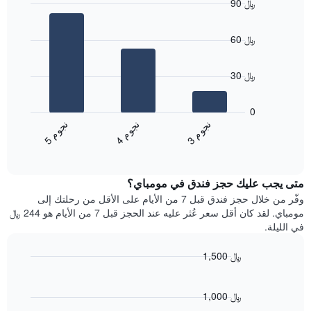
90 ﷼
التصنيف
Bar
حسب
Chart
graphic.
chart
النجوم
60 ﷼
with
يتضمن
3
المخطط
bars.
1
30 ﷼
محور
يعرض
X
المخطط
0
التي
التالي
ن
م
ن
م
ن
م
تعرض
متوسط
3
ج
و
4
ج
و
5
ج
و
فئات
End
سعر
of
الفنادق
الغرفة
interactive
بالنجوم.
خلال
chart
يتضمن
متى يجب عليك حجز فندق في مومباي؟
عطلة
المخطط
نهاية
وفّر من خلال حجز فندق قبل 7 من الأيام على الأقل من رحلتك إلى
1
هذا
مومباي. لقد كان أقل سعر عُثر عليه عند الحجز قبل 7 من الأيام هو 244 ﷼
محور
الأسبوع
في الليلة.
Y
الذي
الذي
عُثر
1,500 ﷼
يعرض
عليه
متوسط
Line
Chart
خلال
graphic.
chart
سعر
آخر
with
1,000 ﷼
الغرفة
3
90
هذه