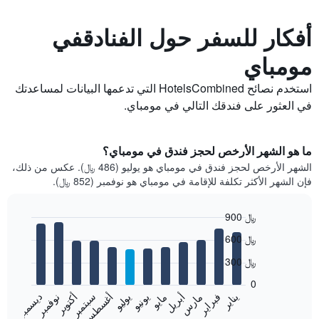
أفكار للسفر حول الفنادقفي
مومباي
استخدم نصائح HotelsCombined التي تدعمها البيانات لمساعدتك
في العثور على فندقك التالي في مومباي.
ما هو الشهر الأرخص لحجز فندق في مومباي؟
الشهر الأرخص لحجز فندق في مومباي هو يوليو (486 ﷼). عكس من ذلك،
فإن الشهر الأكثر تكلفة للإقامة في مومباي هو نوفمبر (852 ﷼).
900 ﷼
Bar
Chart
600 ﷼
graphic.
chart
with
300 ﷼
12
bars.
0
فبراير
مايو
أغسطس
نوفمبر
يناير
أبريل
يوليو
أكتوبر
مارس
يونيو
سبتمبر
ديسمبر
يعرض