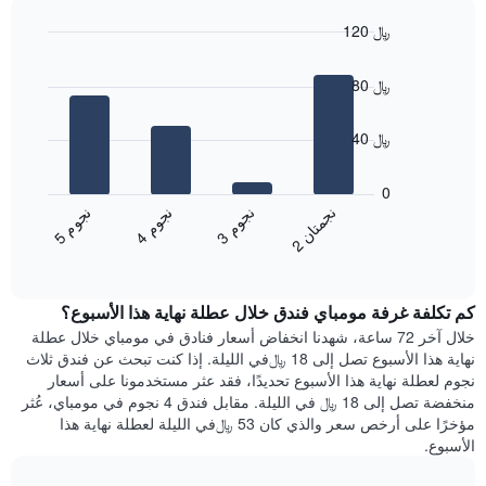
سعر
الأسبوع
120 ﷼
غرفة
يتضمن
Bar
المخطط
Chart
graphic.
chart
1
80 ﷼
with
محور
4
X
bars.
40 ﷼
الذي
يعرض
يعرض
أيام
المخطط
0
الأسبوع.
التالي
ن
ن
ن
م
ن
م
ن
م
يتضمن
متوسط
3
ج
و
4
ج
و
5
ج
و
2
ج
م
ت
ا
المخطط
End
سعر
of
التالي
الغرفة
interactive
1
هذه
chart
محور
كم تكلفة غرفة مومباي فندق خلال عطلة نهاية هذا الأسبوع؟
الليلة
Y
الذي
خلال آخر 72 ساعة، شهدنا انخفاض أسعار فنادق في مومباي خلال عطلة
الذي
عُثر
نهاية هذا الأسبوع تصل إلى 18 ﷼في الليلة. إذا كنت تبحث عن فندق ثلاث
يعرض
عليه
نجوم لعطلة نهاية هذا الأسبوع تحديدًا، فقد عثر مستخدمونا على أسعار
متوسط
خلال
منخفضة تصل إلى 18 ﷼ في الليلة. مقابل فندق 4 نجوم في مومباي، عُثر
سعر
آخر
مؤخرًا على أرخص سعر والذي كان 53 ﷼في الليلة لعطلة نهاية هذا
غرفة
3
الأسبوع.
أيام
مع