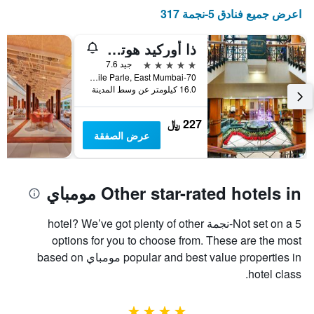
غرفة
الإقامة
اعرض جميع فنادق 5-نجمة 317
في
يتضمن
عطلة
المخطط
ذا أوركيد هوتل مومباي فايل بارلي
نهاية
التالي
1
هذا
5 نجوم
جيد 7.6
محور
الأسبوع
70-c Nehru Road, Vile Parle, East Mumbai, مومباي, الهند
Y
خلال
16.0 كيلومتر عن وسط المدينة
آخر
الذي
3
يعرض
227 ﷼
أيام
متوسط
عرض الصفقة
سعر
غرفة
Other star-rated hotels in مومباي
Not set on a 5-نجمة hotel? We’ve got plenty of other
options for you to choose from. These are the most
popular and best value properties in مومباي based on
hotel class.
4 نجوم