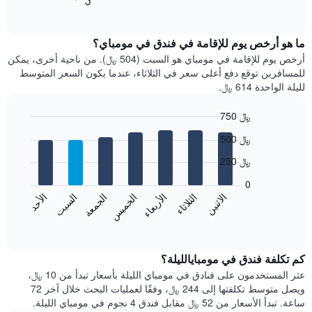
المخطط
End
of
التالي
interactive
متوسط
chart
سعر
ما هو أرخص يوم للإقامة في فندق في مومباي؟
غرفة
أرخص يوم للإقامة في مومباي هو السبت (504 ﷼). من ناحية أخرى، يمكن
كل
للمسافرين توقع دفع أعلى سعر في الثلاثاء، عندما يكون السعر المتوسط
شهر
لليلة الواحدة 614 ﷼.
يتضمن
المخطط
750 ﷼
1
Bar
محور
Chart
500 ﷼
graphic.
chart
X
with
الذي
250 ﷼
7
يعرض
bars.
0
الشهور.
الاثنين
الثلاثاء
الأربعاء
الخميس
الجمعة
السبت
الأحد
يتضمن
يعرض
المخطط
المخطط
End
التالي
of
التالي
interactive
1
متوسط
chart
محور
سعر
كم تكلفة فندق في مومبايالليلة؟
Y
غرفة
عثر المستخدمون على فنادق في مومباي الليلة بأسعار تبدأ من 10 ﷼،
الذي
كل
ويصل متوسط تكلفتها إلى 244 ﷼، وفقًا لعمليات البحث خلال آخر 72
يعرض
يوم
ساعة. تبدأ الأسعار من 52 ﷼ مقابل فندق 4 نجوم في مومباي الليلة.
متوسط
في