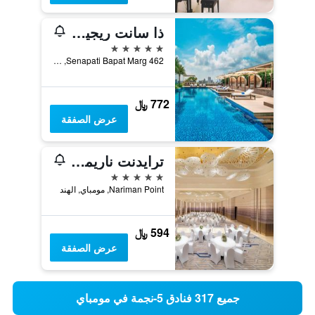
ذا سانت ريجيس مومباي
5 نجوم
462 Senapati Bapat Marg, مومباي, الهند
772 ﷼
عرض الصفقة
ترايدنت ناريمان بوينت
5 نجوم
Nariman Point, مومباي, الهند
594 ﷼
عرض الصفقة
جميع 317 فنادق 5-نجمة في مومباي