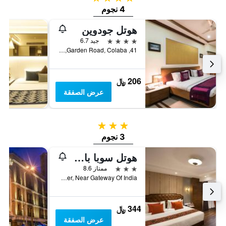
4 نجوم
هوتل جودوين
4 نجوم
جيد 6.7
41, Garden Road, Colaba, مومباي, الهند
206 ﷼
عرض الصفقة
3 نجوم
3 نجوم
هوتل سوبا بالاس
3 نجوم
ممتاز 8.6
Apollo Bunder, Near Gateway Of India, مومباي, الهند
344 ﷼
عرض الصفقة