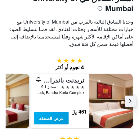
Mumbai
وجدنا الفنادق التالية بالقرب من University of Mumbai مع
خيارات مختلفة للأسعار وفئات الفنادق. لقد قمنا بتسليط الضوء
على أماكن الإقامة الأكثر شهرة وفقًا لمستخدمينا بالإضافة إلى
أفضلها قيمة ضمن كل فئة فندق.
4 نجوم
4 نجوم أو أكثر
تريدنت باندرا كورلا
5 نجوم
ممتاز 9.1
C-56, G Block, Bandra Kurla Complex, مومباي, الهند
461 ﷼
عرض الصفقة
3 نجوم