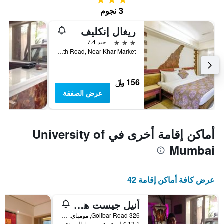
3 نجوم
ريغال إنكليف
3 نجوم
جيد 7.4
4th Road, Near Khar Market, مومباي, الهند
156 ﷼
عرض الصفقة
أماكن إقامة أخرى في University of
Mumbai
عرض كافة أماكن إقامة 42
أنيل جيست هاوس
326 Golibar Road, مومباي, الهند
13.1 كيلومتر عن وسط المدينة