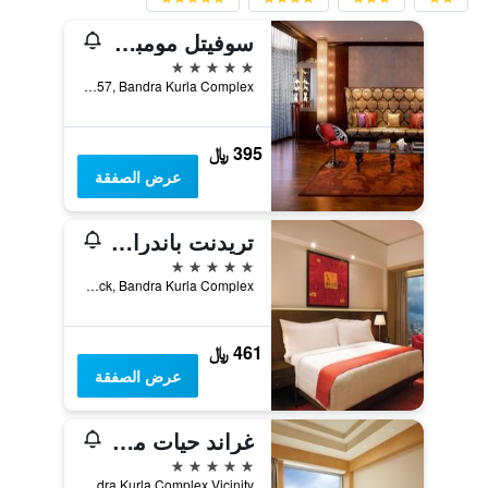
سوفيتل مومباي بي كيه سي
5 نجوم
C-57, Bandra Kurla Complex, مومباي, الهند
395 ﷼
عرض الصفقة
تريدنت باندرا كورلا
5 نجوم
C-56, G Block, Bandra Kurla Complex, مومباي, الهند
461 ﷼
عرض الصفقة
غراند حيات مومباي هوتل آند ريزيدنسيز
5 نجوم
Bandra Kurla Complex Vicinity, مومباي, الهند