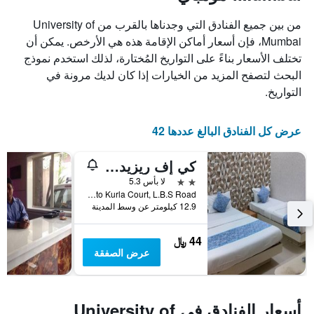
من بين جميع الفنادق التي وجدناها بالقرب من University of
Mumbai، فإن أسعار أماكن الإقامة هذه هي الأرخص. يمكن أن
تختلف الأسعار بناءً على التواريخ المُختارة، لذلك استخدم نموذج
البحث لتصفح المزيد من الخيارات إذا كان لديك مرونة في
التواريخ.
عرض كل الفنادق البالغ عددها 42
كي إف ريزيدانسي
2 نجمتين
لا بأس 5.3
Next to Kurla Court, L.B.S Road, مومباي, الهند
12.9 كيلومتر عن وسط المدينة
44 ﷼
عرض الصفقة
أسعار الفنادق في University of