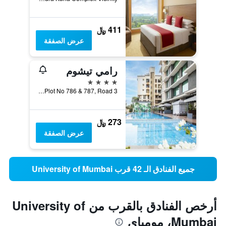
411 ﷼
عرض الصفقة
رامي تيشوم
4 نجوم
Plot No 786 & 787, Road 3, مومباي, الهند
273 ﷼
عرض الصفقة
جميع الفنادق الـ 42 قرب University of Mumbai
أرخص الفنادق بالقرب من University of
Mumbai، مومباي