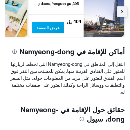
305, Hangang-daero, Yongsan-gu, سيول, كوريا الجنوبية
404 ﷼
عرض الصفقة
أماكن للإقامة في Namyeong-dong
انتقل إلى المناطق في Namyeong-dong التي تخطط لزيارتها
للعثور على الفنادق القريبة منها. يمكن للمستخدمين النقر فوق
اسم الفندق للعثور على مزيد من المعلومات حوله، مثل السعر
والتعليقات ووسائل الراحة وكذلك العثور على صفقات مختلفة
له.
حقائق حول الإقامة في Namyeong-
dong، سيول