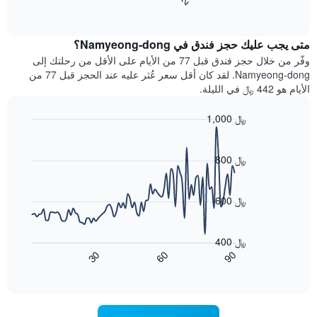
End
سعر
بالنجوم.
of
الغرفة
interactive
يتضمن
خلال
chart
المخطط
متى يجب عليك حجز فندق في Namyeong-dong؟
عطلة
1
نهاية
وفّر من خلال حجز فندق قبل 77 من الأيام على الأقل من رحلتك إلى
محور
هذا
Namyeong-dong. لقد كان أقل سعر عُثر عليه عند الحجز قبل 77 من
Y
الأسبوع
الأيام هو 442 ﷼ في الليلة.
الذي
الذي
يعرض
عُثر
متوسط
1,000 ﷼
عليه
سعر
Line
Chart
خلال
الغرفة
graphic.
chart
آخر
هذه
with
800 ﷼
3
90
الليلة
أيام
data
الذي
points.
مع
عُثر
600 ﷼
التصنيف
عليه
حسب
يعرض
خلال
النجوم
المخطط
آخر
400 ﷼
التالي
يتضمن
3
60
90
30
كيفية
المخطط
End
أيام
of
1
تغير
interactive
سعر
محور
chart
X
غرفة
عند
الذي