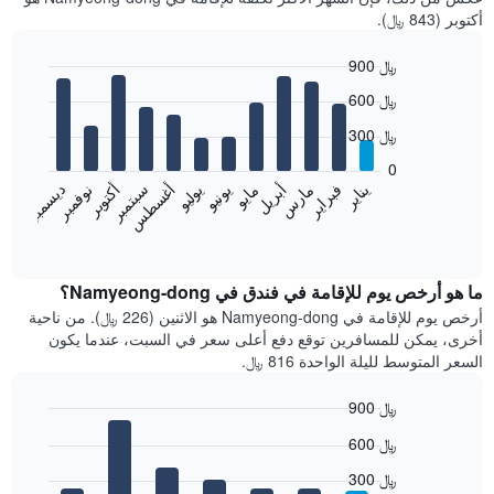
أكتوبر (843 ﷼).
900 ﷼
Bar
Chart
600 ﷼
graphic.
chart
with
300 ﷼
12
bars.
0
فبراير
مايو
أغسطس
نوفمبر
يناير
أبريل
يوليو
أكتوبر
مارس
يونيو
سبتمبر
ديسمبر
يعرض
المخطط
End
of
التالي
interactive
متوسط
chart
سعر
ما هو أرخص يوم للإقامة في فندق في Namyeong-dong؟
غرفة
أرخص يوم للإقامة في Namyeong-dong هو الاثنين (226 ﷼). من ناحية
كل
أخرى، يمكن للمسافرين توقع دفع أعلى سعر في السبت، عندما يكون
شهر
السعر المتوسط لليلة الواحدة 816 ﷼.
يتضمن
المخطط
900 ﷼
1
Bar
محور
Chart
600 ﷼
graphic.
chart
X
with
الذي
300 ﷼
7