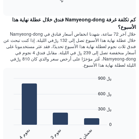
End
سعر
1
of
الغرفة
interactive
محور
هذه
chart
Y
كم تكلفة غرفة Namyeong-dong فندق خلال عطلة نهاية هذا
الليلة
الذي
الذي
الأسبوع؟
يعرض
عُثر
خلال آخر 72 ساعة، شهدنا انخفاض أسعار فنادق في Namyeong-dong
متوسط
عليه
خلال عطلة نهاية هذا الأسبوع تصل إلى 132 ﷼في الليلة. إذا كنت تبحث عن
سعر
خلال
فندق ثلاث نجوم لعطلة نهاية هذا الأسبوع تحديدًا، فقد عثر مستخدمونا على
غرفة
آخر
أسعار منخفضة تصل إلى 239 ﷼ في الليلة. مقابل فندق 4 نجوم في
3
Namyeong-dong، عُثر مؤخرًا على أرخص سعر والذي كان 810 ﷼في
أيام
الليلة لعطلة نهاية هذا الأسبوع.
مع
التصنيف
900 ﷼
حسب
النجوم
Bar
Chart
graphic.
يتضمن
chart
600 ﷼
with
المخطط
3
1
bars.
محور
300 ﷼
X
يعرض
التي
المخطط
0
تعرض
التالي
ن
م
ن
ن
ن
م
فئات
متوسط
3
ج
و
4
ج
و
الفنادق
2
ج
م
ت
ا