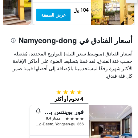
سعر
غرفة
104 ﷼
عرض الصفقة
أسعار الفنادق في Namyeong-dong
أسعار الفنادق (متوسط سعر الليلة) للتواريخ المحددة، مُفصلة
حسب فئة الفندق. لقد قمنا بتسليط الضوء على أماكن الإقامة
الأكثر شهرة وفقًا لمستخدمينا بالإضافة إلى أفضلها قيمة ضمن
كل فئة فندق.
4 نجوم
4 نجوم أو أكثر
فور بوينتس باي شيراتون جوسون، سول ستيشن
4 نجوم
ممتاز 8.4
366, Hangang-Daero, Yongsan-gu, سيول, كوريا الجنوبية