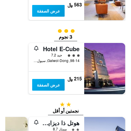
563 ﷼
عرض الصفقة
تقييم فئة 3
3 نجوم
Hotel E-Cube
تقييم فئة 3
جيد 7.2
98-14, Galwol-Dong, سيول, كوريا الجنوبية
215 ﷼
عرض الصفقة
2 نجمتين
نجمتين أو أقل
هوتل ذا ديزاينرز سيول ستيشن
2 نجمتين
ممتاز 8.7