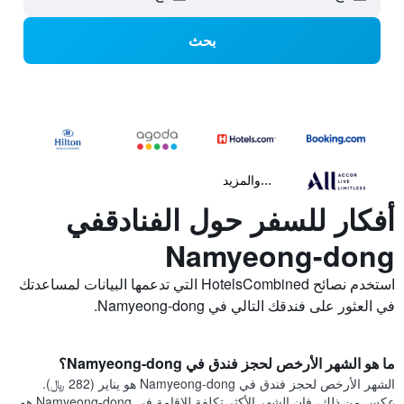
بحث
...والمزيد
أفكار للسفر حول الفنادقفي
Namyeong-dong
استخدم نصائح HotelsCombined التي تدعمها البيانات لمساعدتك
في العثور على فندقك التالي في Namyeong-dong.
ما هو الشهر الأرخص لحجز فندق في Namyeong-dong؟
الشهر الأرخص لحجز فندق في Namyeong-dong هو يناير (282 ﷼).
عكس من ذلك، فإن الشهر الأكثر تكلفة للإقامة في Namyeong-dong هو