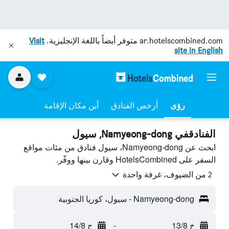
ar.hotelscombined.com
متوفر أيضاً باللغة الإنجليزية.
Visit
site in English
رؤى
أرخص الفنادق
أين مكان الإقامة
الفنادقفي Namyeong-dong, سيول
ابحث عن Namyeong-dong، سيول فنادق من مئات مواقع
السفر على HotelsCombined وقارن بينها ووفّر.
2 من الضيوف، غرفة واحدة
Namyeong-dong - سيول، كوريا الجنوبية
خ 13/8
-
ج 14/8