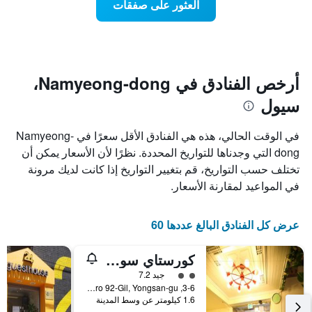
العثور على صفقات
يعرض
اقتراب
تاريخ
فئات
الإقامة
الفنادق
يتضمن
بالنجوم.
يتضمن
المخطط
1
المخطط
أرخص الفنادق في Namyeong-dong،
1
محور
سيول
X
محور
Y
الذي
الذي
يعرض
في الوقت الحالي، هذه هي الفنادق الأقل سعرًا في Namyeong-
عدد
يعرض
dong التي وجدناها للتواريخ المحددة. نظرًا لأن الأسعار يمكن أن
الأيام
متوسط
تختلف حسب التواريخ، قم بتغيير التواريخ إذا كانت لديك مرونة
قبل
سعر
غرفة
الإقامة
في المواعيد لمقارنة الأسعار.
في
يتضمن
عطلة
المخطط
نهاية
التالي
عرض كل الفنادق البالغ عددها 60
1
هذا
محور
الأسبوع
كورستاي سوكميونج وومانز اونيف - كامباس أكوموديشن
Y
خلال
آخر
الذي
تقييم فئة 2
جيد 7.2
3
يعرض
3-6, Hangang-Daero 92-Gil, Yongsan-gu, سيول, كوريا الجنوبية
1.6 كيلومتر عن وسط المدينة
أيام
متوسط