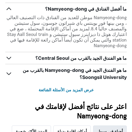
ما أفضل الفنادق في Namyeong-dong؟
Namyeong-dong موطن للعديد من الفنادق ذات التصنيف العالي
، ومن بينها فور بوينتس باي شيراتون جوسون، سول ستيشن
والمصنف حالياً 8.4.لمزيد من أماكن الإقامة المحتملة ، ضع في
اعتبارك هوتل ذا ديزاينرز سيول ستيشن و Stay Aall Seoul train
station والتي يمكن أن تكون أيضاً أماكن رائعة للإقامة فيها في
Namyeong-dong
ما هو الفندق الجيد بالقرب من Central Seoul؟
ما هو الفندق الجيد في Namyeong-dong بالقرب من
Soongsil University؟
عرض المزيد من الأسئلة الشائعة
اعثر على نتائج أفضل لإقامتك في
Namyeong-dong
أحياء في سيول
أمكان إقامة بديلة
المدن الأكثر شعبية