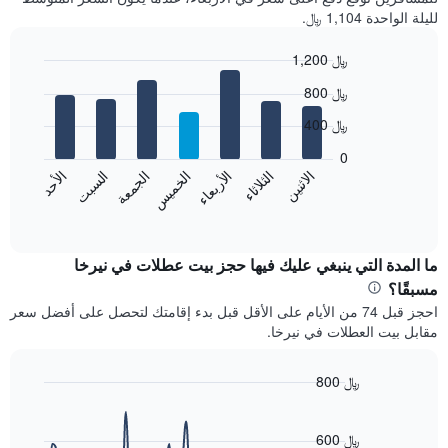
لليلة الواحدة 1,104 ﷼.
1,200 ﷼
Bar
Chart
800 ﷼
graphic.
chart
with
400 ﷼
7
bars.
0
الاثنين
الخميس
الأحد
الأربعاء
السبت
الثلاثاء
الجمعة
يعرض
المخطط
End
of
التالي
interactive
متوسط
chart
سعر
ما المدة التي ينبغي عليك فيها حجز بيت عطلات في نيرخا
غرفة
مسبقًا؟
كل
احجز قبل 74 من الأيام على الأقل قبل بدء إقامتك لتحصل على أفضل سعر
يوم
مقابل بيت العطلات في نيرخا.
في
الأسبوع
يتضمن
800 ﷼
المخطط
Line
Chart
1
graphic.
chart
محور
with
600 ﷼