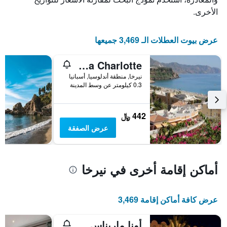
قبل
الأخرى.
الإقامة
يتضمن
المخطط
عرض بيوت العطلات الـ 3,469 جميعها
التالي
1
محور
Casa Charlotte
Y
نيرخا, منطقة أندلوسيا, أسبانيا
الذي
0.3 كيلومتر عن وسط المدينة
يعرض
متوسط
سعر
442 ﷼
غرفة
عرض الصفقة
أماكن إقامة أخرى في نيرخا
عرض كافة أماكن إقامة 3,469
أونا ماريناس دي نيرجا سبا ريزورت