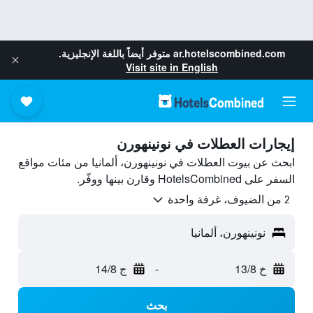
ar.hotelscombined.com
متوفر أيضاً باللغة الإنجليزية.
Visit site in English
إيجارات العطلات في نونينهورن
ابحث عن بيوت العطلات في نونينهورن، ألمانيا من مئات مواقع
السفر على HotelsCombined وقارن بينها ووفّر.
2 من الضيوف، غرفة واحدة
نونينهورن، ألمانيا
خ 13/8
-
ج 14/8
بحث