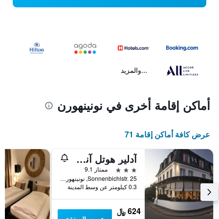
...والمزيد
أماكن إقامة أخرى في نونينهورن
عرض كافة أماكن إقامة 71
آدلير هوتل آند جاستهاوس
3 نجوم
ممتاز 9.1
Sonnenbichlstr. 25, نونينهورن, بافاريا, ألمانيا
0.3 كيلومتر عن وسط المدينة
624 ﷼