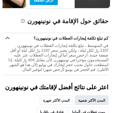
عرض الصفقة
حقائق حول الإقامة في نونينهورن
كم تبلغ تكلفة إيجارات العطلات في نونينهورن؟
في المتوسط ، تبلغ تكلفة إيجارات العطلات في نونينهورن
2,107 ﷼ لكل ليلة ، ولكن يعتبر سعر 2,107 ﷼ لكل ليلة أو أقل
صفقة جيدة. أرخص سعر أماكن إيجارات العطلات عثر عليه
المستخدمون مؤخراً في نونينهورن كان مقابل 604 ﷼ لليلة. إذا
استطعت حاول تجنب حجز إيجارك في يوليو (لأن هذا هو الشهر
الأغلى). قم الحجز في يونيو (أرخص شهر) لتوفير المال.
اعثر على نتائج أفضل لإقامتك في نونينهورن
المدن الأكثر شعبية
المدن الأكثر شهرة
بيوت عطلات في ألمانيا
فنادق في بافاريا