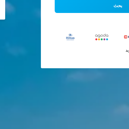
بحث
يد