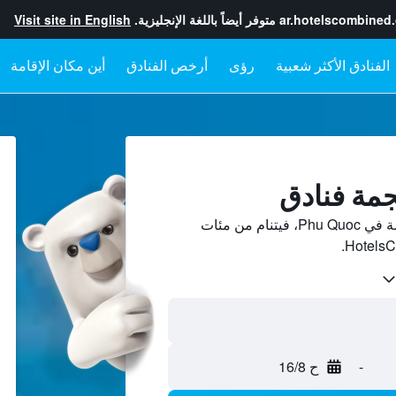
ar.hotelscombined
متوفر أيضاً باللغة الإنجليزية.
Visit site in English
رؤى
أرخص الفنادق
أين مكان الإقامة
قارن بين أسعار فنادق 5-نجمة في Phu Quoc، فيتنام من مئات
-
ح 16/8