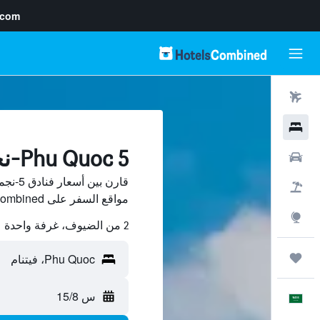
.com
رحلات طيران
فنادق
Phu Quoc 5-نجمة فنادق
سيارات
حزم العروض
مواقع السفر على HotelsCombined.
استكشاف
2 من الضيوف، غرفة واحدة
رحلات
س 15/8
العَرَبِيَّة