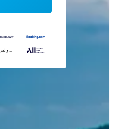
...والمز