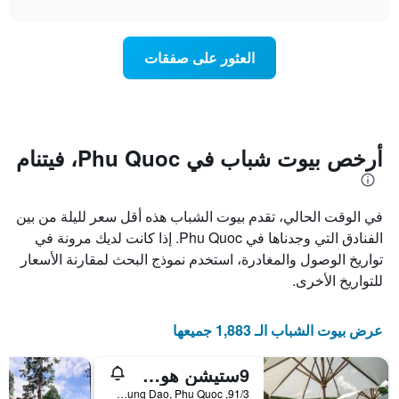
interactive
سعر
chart
محور
غرفة
Y
عند
الذي
العثور على صفقات
اقتراب
يعرض
تاريخ
متوسط
الإقامة
سعر
يتضمن
غرفة
المخطط
1
أرخص بيوت شباب في Phu Quoc، فيتنام
محور
X
الذي
في الوقت الحالي، تقدم بيوت الشباب هذه أقل سعر لليلة من بين
يعرض
عدد
الفنادق التي وجدناها في Phu Quoc. إذا كانت لديك مرونة في
الأيام
تواريخ الوصول والمغادرة، استخدم نموذج البحث لمقارنة الأسعار
قبل
للتواريخ الأخرى.
الإقامة
يتضمن
المخطط
عرض بيوت الشباب الـ 1,883 جميعها
التالي
1
محور
9ستيشن هوستل آند بار فو كوك
Y
91/3, Group 10, Quarter 7, Tran Hung Dao, Phu Quoc, فيتنام