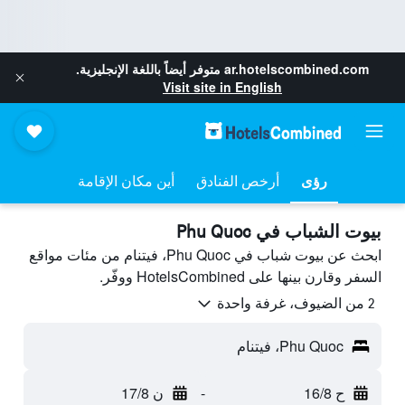
ar.hotelscombined.com
متوفر أيضاً باللغة الإنجليزية.
Visit site in English
رؤى
أرخص الفنادق
أين مكان الإقامة
بيوت الشباب في Phu Quoc
ابحث عن بيوت شباب في Phu Quoc، فيتنام من مئات مواقع
السفر وقارن بينها على HotelsCombined ووفّر.
2 من الضيوف، غرفة واحدة
Phu Quoc، فيتنام
ح 16/8
-
ن 17/8