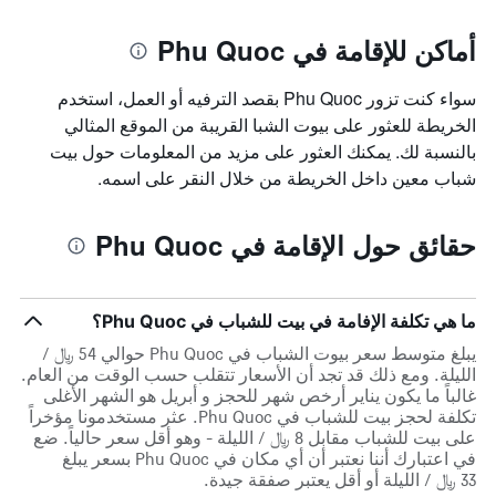
أماكن للإقامة في Phu Quoc
سواء كنت تزور Phu Quoc بقصد الترفيه أو العمل، استخدم
الخريطة للعثور على بيوت الشبا القريبة من الموقع المثالي
بالنسبة لك. يمكنك العثور على مزيد من المعلومات حول بيت
شباب معين داخل الخريطة من خلال النقر على اسمه.
حقائق حول الإقامة في Phu Quoc
ما هي تكلفة الإفامة في بيت للشباب في Phu Quoc؟
يبلغ متوسط سعر بيوت الشباب في Phu Quoc حوالي 54 ﷼ /
الليلة. ومع ذلك قد تجد أن الأسعار تتقلب حسب الوقت من العام.
غالباً ما يكون يناير أرخص شهر للحجز و أبريل هو الشهر الأغلى
تكلفة لحجز بيت للشباب في Phu Quoc. عثر مستخدمونا مؤخراً
على بيت للشباب مقابل 8 ﷼ / الليلة - وهو أقل سعر حالياً. ضع
في اعتبارك أننا نعتبر أن أي مكان في Phu Quoc بسعر يبلغ
33 ﷼ / الليلة أو أقل يعتبر صفقة جيدة.