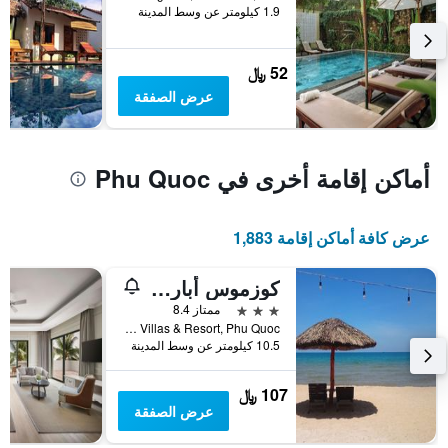
الذي
1.9 كيلومتر عن وسط المدينة
يعرض
متوسط
سعر
52 ﷼
غرفة
عرض الصفقة
أماكن إقامة أخرى في Phu Quoc
عرض كافة أماكن إقامة 1,883
كوزموس أبارتمنت هوتل
3 نجوم
ممتاز 8.4
Building SS02, Sonasea Villas & Resort, Phu Quoc, فيتنام
10.5 كيلومتر عن وسط المدينة
107 ﷼
عرض الصفقة