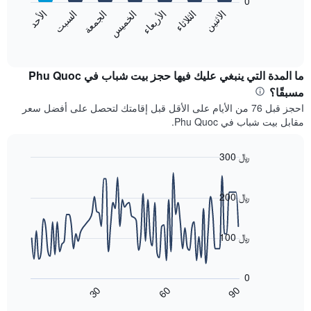
0
الشهور.
الاثنين
الثلاثاء
الأربعاء
الخميس
الجمعة
السبت
الأحد
يتضمن
يعرض
المخطط
المخطط
End
التالي
of
التالي
interactive
1
متوسط
chart
محور
سعر
ما المدة التي ينبغي عليك فيها حجز بيت شباب في Phu Quoc
Y
غرفة
مسبقًا؟
الذي
كل
احجز قبل 76 من الأيام على الأقل قبل إقامتك لتحصل على أفضل سعر
يعرض
يوم
مقابل بيت شباب في Phu Quoc.
متوسط
في
سعر
الأسبوع
غرفة
يتضمن
300 ﷼
المخطط
Line
Chart
1
graphic.
chart
محور
with
200 ﷼
X
90
data
الذي
points.
يعرض
100 ﷼
أيام
يعرض
الأسبوع.
المخطط
يتضمن
0
التالي
المخطط
90
30
60
كيفية
End
التالي
of
تغير
1