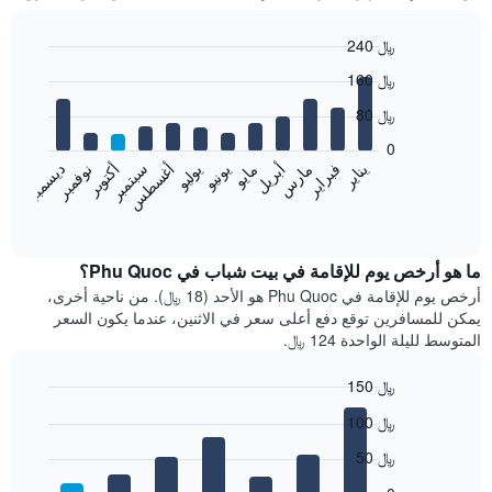
240 ﷼
Bar
Chart
160 ﷼
graphic.
chart
with
80 ﷼
12
bars.
0
فبراير
مايو
أغسطس
نوفمبر
يناير
أبريل
يوليو
أكتوبر
مارس
يونيو
سبتمبر
ديسمبر
يعرض
المخطط
End
of
التالي
interactive
متوسط
chart
سعر
ما هو أرخص يوم للإقامة في بيت شباب في Phu Quoc؟
غرفة
أرخص يوم للإقامة في Phu Quoc هو الأحد (18 ﷼). من ناحية أخرى،
كل
يمكن للمسافرين توقع دفع أعلى سعر في الاثنين، عندما يكون السعر
شهر
المتوسط لليلة الواحدة 124 ﷼.
يتضمن
المخطط
150 ﷼
1
Bar
محور
Chart
100 ﷼
graphic.
chart
X
with
الذي
50 ﷼
7
يعرض
bars.