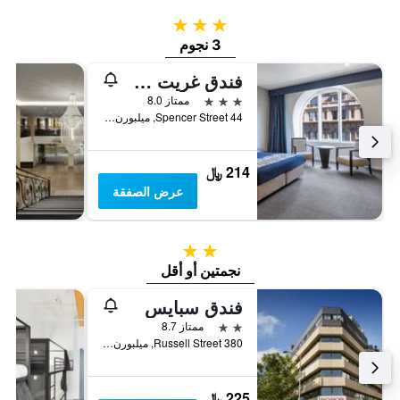
3 نجوم
3 نجوم
فندق غريت ساوثيرن ملبورن
3 نجوم
ممتاز 8.0
44 Spencer Street, ميلبورن, VIC, أستراليا
214 ﷼
عرض الصفقة
2 نجمتين
نجمتين أو أقل
فندق سبايس
2 نجمتين
ممتاز 8.7
380 Russell Street, ميلبورن, VIC, أستراليا
225 ﷼