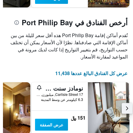
أرخص الفنادق في Port Philip Bay
تُقدم أماكن إقامة Port Philip Bay هذه أقل سعر لليلة من بين
أماكن الإقامة التي صادفناها. نظرًا لأن الأسعار يمكن أن تختلف
حسب التواريخ، قم بتغيير التواريخ إذا كانت لديك مرونة في
المواعيد لمقارنة الأسعار.
عرض كل الفنادق البالغ عددها 11,438
نومادز سنت كيلدا هوستل
17 Carlisle Street, ميلبورن, VIC, أستراليا
6.3 كيلومتر عن وسط المدينة
151 ﷼
عرض الصفقة