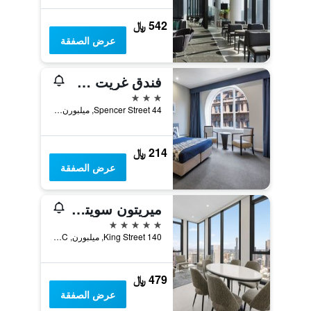
542 ﷼
عرض الصفقة
فندق غريت ساوثيرن ملبورن
3 نجوم
44 Spencer Street, ميلبورن, VIC, أستراليا
214 ﷼
عرض الصفقة
ميريتون سويتس ميلبورن
5 نجوم
140 King Street, ميلبورن, VIC, أستراليا
479 ﷼
عرض الصفقة