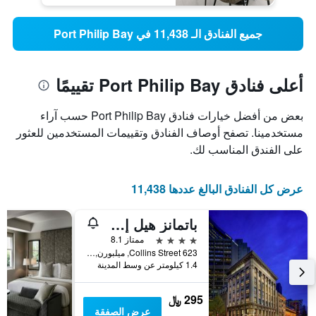
جميع الفنادق الـ 11,438 في Port Philip Bay
أعلى فنادق Port Philip Bay تقييمًا
بعض من أفضل خيارات فنادق Port Philip Bay حسب آراء
مستخدمينا. تصفح أوصاف الفنادق وتقييمات المستخدمين للعثور
على الفندق المناسب لك.
عرض كل الفنادق البالغ عددها 11,438
باتمانز هيل إن كولينز
4 نجوم
ممتاز 8.1
623 Collins Street, ميلبورن, VIC, أستراليا
1.4 كيلومتر عن وسط المدينة
295 ﷼
عرض الصفقة