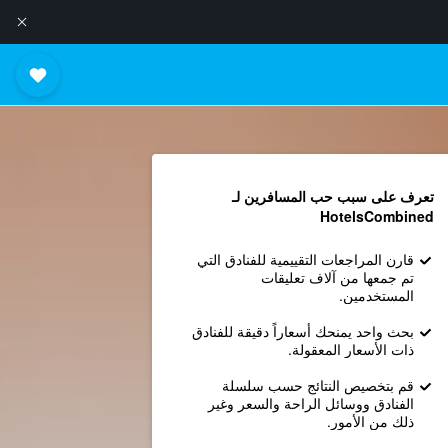
تعرف على سبب حب المسافرين لـ
HotelsCombined
قارن المراجعات التقييمية للفنادق التي
تم جمعها من آلاف تعليقات
المستخدمين.
بحث واحد يمنحك أسعاراً دقيقة للفنادق
ذات الأسعار المعقولة.
قم بتخصيص النتائج حسب سلسلة
الفنادق ووسائل الراحة والسعر وغير
ذلك من الأمور.