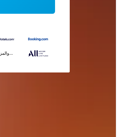
...والمز