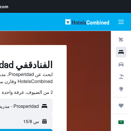
.com
رحلات طيران
فنادق
الفنادقفي Prosperidad, مدريد
سيارات
ابحث ع
حزم العروض
HotelsCombined وقارن بينها ووفّر.
استكشاف
2 من الضيوف، غرفة واحدة
رحلات
س 15/8
العَرَبِيَّة