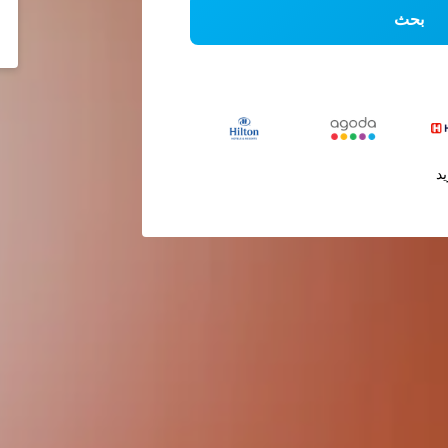
بحث
يد