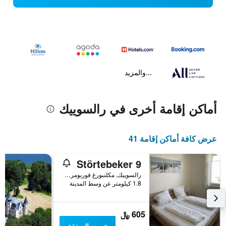
...والمزيد
أماكن إقامة أخرى في رالسوييك
عرض كافة أماكن إقامة 41
Störtebeker 9
رالسوييك, مكلنبورغ فوربومرن, ألمانيا
1.8 كيلومتر عن وسط المدينة
605 ﷼