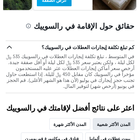
عرض الصفقة
حقائق حول الإقامة في رالسوييك
كم تبلغ تكلفة إيجارات العطلات في رالسوييك؟
في المتوسط ، تبلغ تكلفة إيجارات العطلات في رالسوييك 535 ﷼
لكل ليلة ، ولكن يعتبر سعر 535 ﷼ لكل ليلة أو أقل صفقة جيدة.
أرخص سعر أماكن إيجارات العطلات عثر عليه المستخدمون
مؤخراً في رالسوييك كان مقابل 450 ﷼ لليلة. إذا استطعت حاول
تجنب حجز إيجارك في يوليو (لأن هذا هو الشهر الأغلى). قم الحجز
في يونيو (أرخص شهر) لتوفير المال.
اعثر على نتائج أفضل لإقامتك في رالسوييك
المدن الأكثر شعبية
المدن الأكثر شهرة
بيوت عطلات في ألمانيا
فنادق في مكلنبورغ فوربومرن