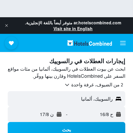
ar.hotelscombined.com
متوفر أيضاً باللغة الإنجليزية.
Visit site in English
إيجارات العطلات في رالسوييك
ابحث عن بيوت العطلات في رالسوييك، ألمانيا من مئات مواقع
السفر على HotelsCombined وقارن بينها ووفّر.
2 من الضيوف، غرفة واحدة
رالسوييك، ألمانيا
ح 16/8
-
ن 17/8
بحث