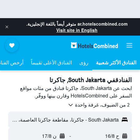
ar.hotelscombined.com
متوفر أيضاً باللغة الإنجليزية.
Visit site in English
رؤى
الفنادق الأعلى تقييماً
أرخص الفنا
الفنادقفي South Jakarta, جاكرتا
ابحث عن South Jakarta، جاكرتا فنادق من مئات مواقع
السفر على HotelsCombined وقارن بينها ووفّر.
2 من الضيوف، غرفة واحدة
South Jakarta - جاكرتا، مقاطعة جاكرتا العاصمة، إندونيسيا
ح 16/8
-
ن 17/8