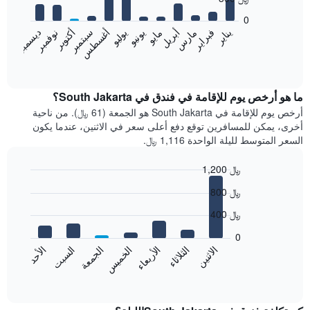
12
bars.
0
فبراير
مايو
أغسطس
نوفمبر
يناير
أبريل
يوليو
أكتوبر
مارس
يونيو
سبتمبر
ديسمبر
يعرض
المخطط
End
of
التالي
interactive
متوسط
chart
سعر
ما هو أرخص يوم للإقامة في فندق في South Jakarta؟
غرفة
أرخص يوم للإقامة في South Jakarta هو الجمعة (61 ﷼). من ناحية
كل
أخرى، يمكن للمسافرين توقع دفع أعلى سعر في الاثنين، عندما يكون
شهر
السعر المتوسط لليلة الواحدة 1,116 ﷼.
يتضمن
المخطط
1,200 ﷼
1
Bar
محور
Chart
800 ﷼
graphic.
chart
X
with
الذي
400 ﷼
7
يعرض
bars.
0
الشهور.
الاثنين
الخميس
الأحد
الأربعاء
السبت
الثلاثاء
الجمعة
يتضمن
يعرض
المخطط
المخطط
End
التالي
of
التالي
interactive
1
متوسط
chart
محور
سعر