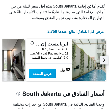
تُقدم أماكن إقامة South Jakarta هذه أقل سعر لليلة من بين
أماكن الإقامة التي صادفناها. عادةً ما تتفاوت الأسعار بناءً على
التواريخ المختارة وتصنيف نجوم الفندق وموقعه.
عرض كل الفنادق البالغ عددها 2,759
ايربانيست إن هاوس تي بي سيماتوبانغ
3 نجوم
ممتاز 8.7
Jalan Jati Padang Poncol, Pasar Minggu, Villa Jati Padang No. 52, جاكرتا, إندونيسيا
13.0 كيلومتر عن وسط المدينة
52 ﷼
عرض الصفقة
أسعار الفنادق في South Jakarta
وجدنا الفنادق التالية في South Jakarta مع خيارات مختلفة