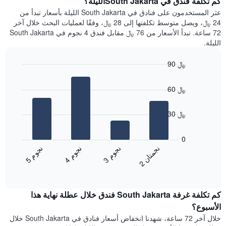
كم تكلفة فندق في South Jakartaالليلة؟
Y
غرفة
عثر المستخدمون على فنادق في South Jakarta الليلة بأسعار تبدأ من
الذي
كل
24 ﷼، ويصل متوسط تكلفتها إلى 28 ﷼، وفقًا لعمليات البحث خلال آخر
يعرض
يوم
72 ساعة. تبدأ الأسعار من 76 ﷼ مقابل فندق 4 نجوم في South Jakarta
متوسط
في
الليلة.
سعر
الأسبوع
غرفة
يتضمن
90 ﷼
المخطط
Bar
1
Chart
graphic.
chart
محور
60 ﷼
with
X
4
الذي
bars.
30 ﷼
يعرض
أيام
يعرض
الأسبوع.
المخطط
0
يتضمن
التالي
ن
ن
ن
م
ن
م
ن
م
المخطط
متوسط
3
ج
و
4
ج
و
5
ج
و
2
ج
م
ت
ا
التالي
End
سعر
1
of
الغرفة
interactive
محور
هذه
chart
Y
كم تكلفة غرفة South Jakarta فندق خلال عطلة نهاية هذا
الليلة
الذي
الذي
الأسبوع؟
يعرض
عُثر
خلال آخر 72 ساعة، شهدنا انخفاض أسعار فنادق في South Jakarta خلال
متوسط
عليه