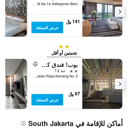
Jl. Darmawangsa IX No.14, Kebayoran Baru, جاكرتا, إندونيسيا
141 ﷼
عرض الصفقة
2 نجمتين
نجمتين أو أقل
بوب! فندق كيمانج جاكرتا
2 نجمتين
جيد 7.2
Jalan Raya Kemang No. 3, جاكرتا, إندونيسيا
67 ﷼
عرض الصفقة
أماكن للإقامة في South Jakarta