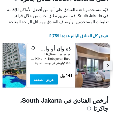
1
محور
X
محور
قيّم مستخدمونا هذه الفنادق على أنها من أفضل الأماكن للإقامة
Y
الذي
الذي
يعرض
في South Jakarta. قم بتضييق نطاق بحثك من خلال قراءة
عدد
يعرض
تعليقات المستخدمين وأوصاف الفنادق ووسائل الراحة المتاحة.
الأيام
متوسط
قبل
سعر
غرفة
الإقامة
عرض كل الفنادق البالغ عددها 2,759
في
يتضمن
عطلة
المخطط
ذه وان أو وان دارماوانغسا سيدايو جاكارتا
نهاية
التالي
1
هذا
3 نجوم
ممتاز 8.6
محور
الأسبوع
Jl. Darmawangsa IX No.14, Kebayoran Baru, جاكرتا, إندونيسيا
Y
خلال
8.6 كيلومتر عن وسط المدينة
آخر
الذي
3
يعرض
141 ﷼
أيام
متوسط
عرض الصفقة
سعر
غرفة
أرخص الفنادق في South Jakarta،
جاكرتا