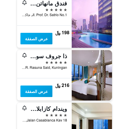
فندق مانهاتن جاكارتا
5 نجوم
Jl. Prof. Dr. Satrio No.1, جاكرتا, إندونيسيا
198 ﷼
عرض الصفقة
ذا جروف سويتس باي غراند أستون
5 نجوم
Kawasan Rasuna Epicentrum, Jl. H.R. Rasuna Said, Kuningan, جاكرتا, إندونيسيا
216 ﷼
عرض الصفقة
ويندام كازابلانكا جاكرتا
5 نجوم
Jalan Casablanca Kav 18, جاكرتا, إندونيسيا