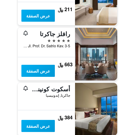
211 ﷼
عرض الصفقة
رافلز جاكرتا
5 نجوم
Ciputra World 1 Jl. Prof. Dr. Satrio Kav. 3-5, جاكرتا, إندونيسيا
663 ﷼
عرض الصفقة
أسكوت كونينجان جاكرتا
جاكرتا, إندونيسيا
384 ﷼
عرض الصفقة