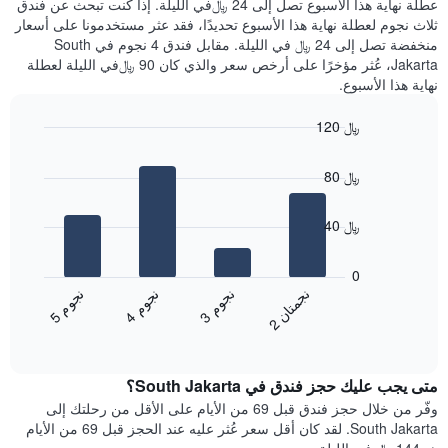
عطلة نهاية هذا الأسبوع تصل إلى 24 ﷼في الليلة. إذا كنت تبحث عن فندق
سعر
خلال
ثلاث نجوم لعطلة نهاية هذا الأسبوع تحديدًا، فقد عثر مستخدمونا على أسعار
غرفة
آخر
منخفضة تصل إلى 24 ﷼ في الليلة. مقابل فندق 4 نجوم في South
3
Jakarta، عُثر مؤخرًا على أرخص سعر والذي كان 90 ﷼في الليلة لعطلة
أيام
نهاية هذا الأسبوع.
مع
التصنيف
120 ﷼
حسب
النجوم
Bar
Chart
graphic.
يتضمن
chart
80 ﷼
with
المخطط
4
1
bars.
محور
40 ﷼
X
يعرض
التي
المخطط
0
تعرض
التالي
ن
ن
ن
م
ن
م
ن
م
فئات
متوسط
3
ج
و
4
ج
و
5
ج
و
الفنادق
2
ج
م
ت
ا
End
سعر
بالنجوم.
of
الغرفة
interactive
يتضمن
خلال
chart
المخطط
متى يجب عليك حجز فندق في South Jakarta؟
عطلة
1
نهاية
وفّر من خلال حجز فندق قبل 69 من الأيام على الأقل من رحلتك إلى
محور
هذا
South Jakarta. لقد كان أقل سعر عُثر عليه عند الحجز قبل 69 من الأيام
Y
الأسبوع