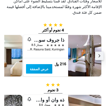
للأسعار وفئات الفنادق. لقد قمنا بتسليط الضوء على أماكن
الإقامة الأكثر شهرة وفقًا لمستخدمينا بالإضافة إلى أفضلها قيمة
ضمن كل فئة فندق.
4 نجوم
4 نجوم أو أكثر
ذا جروف سويتس باي غراند أستون
5 نجوم
ممتاز 8.5
Kawasan Rasuna Epicentrum, Jl. H.R. Rasuna Said, Kuningan, جاكرتا, إندونيسيا
216 ﷼
عرض الصفقة
3 نجوم
3 نجوم
ذه وان أو وان دارماوانغسا سيدايو جاكارتا
3 نجوم
ممتاز 8.6