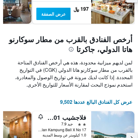
متوسط
سعر
197 ﷼
غرفة
عرض الصفقة
أرخص الفنادق بالقرب من مطار سوكارنو
هاتا الدولي، جاكرتا
لمن لديهم ميزانية محدودة، هذه هي أرخص الفنادق المتاحة
بالقرب من مطار سوكارنو هاتا الدولي (CGK) في التواريخ
المحددة. إذا كانت لديك مرونة في تواريخ الوصول والمغادرة،
استخدم نموذج البحث لمقارنة الأسعار للتواريخ الأخرى.
عرض كل الفنادق البالغ عددها 9,502
فلاجشيب 101 آبل بلاتينوم
2 نجمتين
جيد 7.9
Jalan Kampung Bali X No 17, جاكرتا, إندونيسيا
1.0 كيلومتر عن وسط المدينة