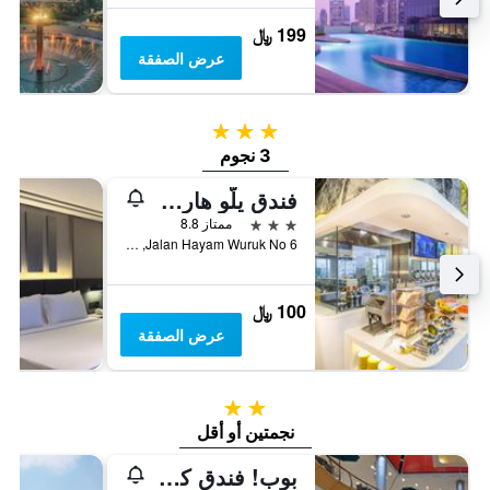
199 ﷼
عرض الصفقة
3 نجوم
3 نجوم
فندق يلّو هارمونى
3 نجوم
ممتاز 8.8
Jalan Hayam Wuruk No 6, جاكرتا, إندونيسيا
100 ﷼
عرض الصفقة
2 نجمتين
نجمتين أو أقل
بوب! فندق كيلابا جادينج