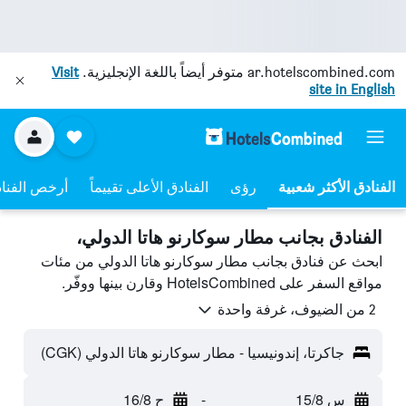
ar.hotelscombined.com
متوفر أيضاً باللغة الإنجليزية.
Visit
site in English
رؤى
الفنادق الأعلى تقييماً
أرخص الفنا
الفنادق بجانب مطار سوكارنو هاتا الدولي،
ابحث عن فنادق بجانب مطار سوكارنو هاتا الدولي من مئات
مواقع السفر على HotelsCombined وقارن بينها ووفّر.
2 من الضيوف، غرفة واحدة
جاكرتا، إندونيسيا - مطار سوكارنو هاتا الدولي (CGK)
س 15/8
-
ح 16/8