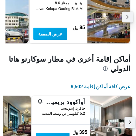
2 نجمتين
ممتاز 8.6
Jalan Bulevar Kelapa Gading Blok M, جاكرتا, إندونيسيا
85 ﷼
عرض الصفقة
أماكن إقامة أخرى في مطار سوكارنو هاتا
الدولي
عرض كافة أماكن إقامة 9,502
أواكوود بريمير كوزمو جاكارتا
جاكرتا, إندونيسيا
5.2 كيلومتر عن وسط المدينة
395 ﷼