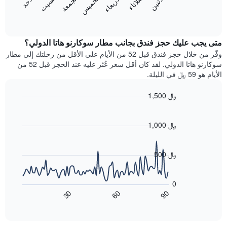
الاثنين
الثلاثاء
الأربعاء
الخميس
الجمعة
السبت
الأحد
يعرض
التالي
المخطط
End
1
of
التالي
محور
interactive
متوسط
chart
Y
سعر
متى يجب عليك حجز فندق بجانب مطار سوكارنو هاتا الدولي؟
الذي
غرفة
وفّر من خلال حجز فندق قبل 52 من الأيام على الأقل من رحلتك إلى مطار
يعرض
كل
سوكارنو هاتا الدولي. لقد كان أقل سعر عُثر عليه عند الحجز قبل 52 من
متوسط
يوم
سعر
الأيام هو 59 ﷼ في الليلة.
في
غرفة
الأسبوع
1,500 ﷼
يتضمن
Line
المخطط
Chart
graphic.
chart
1
with
1,000 ﷼
محور
90
X
data
الذي
points.
500 ﷼
يعرض
أيام
يعرض
الأسبوع.
المخطط
0
يتضمن
التالي
60
90
30
المخطط
كيفية
End
of
التالي
تغير
interactive
1
سعر
chart
محور
غرفة