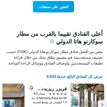
Y
عند
العثور على صفقات
الذي
اقتراب
يعرض
تاريخ
متوسط
الإقامة
سعر
يتضمن
غرفة
المخطط
1
أعلى الفنادق تقييما بالقرب من مطار
محور
سوكارنو هاتا الدولي
X
الذي
يعرض
بعض من أفضل فنادق مطار سوكارنو هاتا الدولي (CGK) حسب
عدد
تصنيف مستخدمينا. قم بتضييق نطاق بحثك من خلال قراءة
الأيام
تعليقات المستخدمين وأوصاف الفنادق ووسائل الراحة المتاحة.
قبل
الإقامة
يتضمن
عرض كل الفنادق البالغ عددها 9,502
المخطط
التالي
1
فريزر ريزيدنس مينتينج جاكرتا
محور
5 نجوم
ممتاز 8.5
Y
Jl Menteng Raya No 60, جاكرتا, إندونيسيا
الذي
1.0 كيلومتر عن وسط المدينة
يعرض