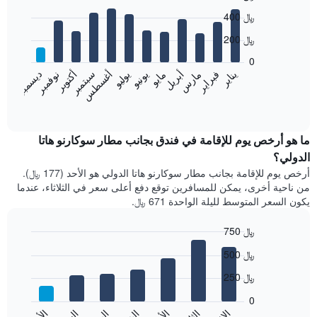
Bar
Chart
400 ﷼
graphic.
chart
with
200 ﷼
12
bars.
0
فبراير
مايو
أغسطس
نوفمبر
يناير
أبريل
يوليو
أكتوبر
مارس
يونيو
سبتمبر
ديسمبر
يعرض
المخطط
End
of
التالي
interactive
متوسط
chart
سعر
ما هو أرخص يوم للإقامة في فندق بجانب مطار سوكارنو هاتا
غرفة
الدولي؟
كل
أرخص يوم للإقامة بجانب مطار سوكارنو هاتا الدولي هو الأحد (177 ﷼).
شهر
من ناحية أخرى، يمكن للمسافرين توقع دفع أعلى سعر في الثلاثاء، عندما
يتضمن
يكون السعر المتوسط لليلة الواحدة 671 ﷼.
المخطط
1
750 ﷼
محور
X
Bar
Chart
500 ﷼
graphic.
الذي
chart
with
يعرض
250 ﷼
7
الشهور.
bars.
يتضمن
0
المخطط