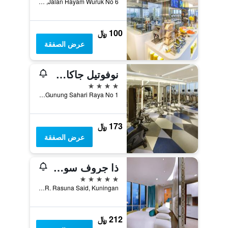
Jalan Hayam Wuruk No 6, جاكرتا, إندونيسيا
100 ﷼
عرض الصفقة
نوفوتيل جاكارتا مانغا دوا سكوير
4 نجوم
Jalan Gunung Sahari Raya No 1, جاكرتا, إندونيسيا
173 ﷼
عرض الصفقة
ذا جروف سويتس باي غراند أستون
5 نجوم
Kawasan Rasuna Epicentrum, Jl. H.R. Rasuna Said, Kuningan, جاكرتا, إندونيسيا
212 ﷼