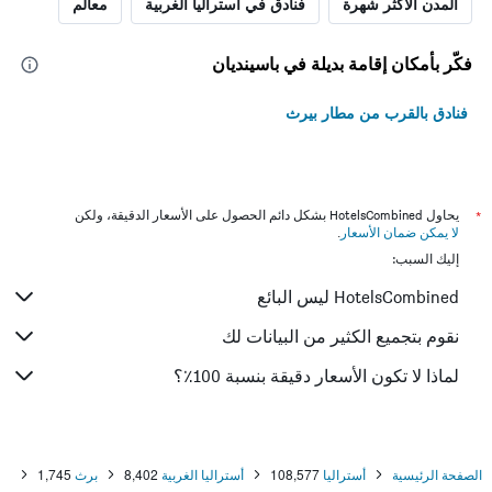
المدن الأكثر شهرة
فنادق في أستراليا الغربية
معالم
فكّر بأمكان إقامة بديلة في باسينديان
فنادق بالقرب من مطار بيرث
*
يحاول HotelsCombined بشكل دائم الحصول على الأسعار الدقيقة، ولكن
لا يمكن ضمان الأسعار
.
إليك السبب:
HotelsCombined ليس البائع
نقوم بتجميع الكثير من البيانات لك
لماذا لا تكون الأسعار دقيقة بنسبة 100٪؟
الصفحة الرئيسية
أستراليا
108,577
أستراليا الغربية
8,402
برث
1,745