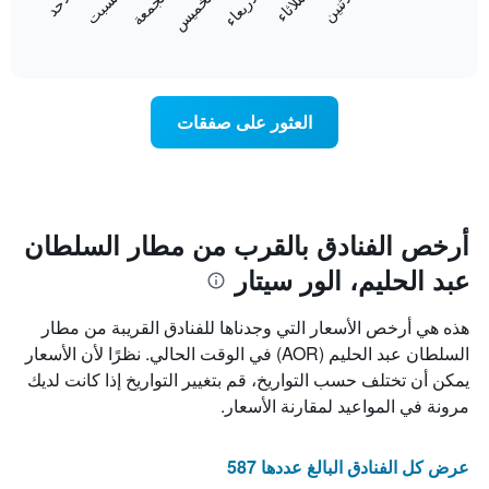
الاثنين
الثلاثاء
الأربعاء
الخميس
الجمعة
السبت
الأحد
يعرض
التالي
المخطط
End
1
of
التالي
محور
interactive
متوسط
chart
Y
سعر
الذي
غرفة
يعرض
العثور على صفقات
كل
متوسط
يوم
سعر
في
غرفة
الأسبوع
يتضمن
المخطط
أرخص الفنادق بالقرب من مطار السلطان
1
عبد الحليم، الور سيتار
محور
X
الذي
هذه هي أرخص الأسعار التي وجدناها للفنادق القريبة من مطار
يعرض
السلطان عبد الحليم (AOR) في الوقت الحالي. نظرًا لأن الأسعار
أيام
يمكن أن تختلف حسب التواريخ، قم بتغيير التواريخ إذا كانت لديك
الأسبوع.
يتضمن
مرونة في المواعيد لمقارنة الأسعار.
المخطط
التالي
1
عرض كل الفنادق البالغ عددها 587
محور