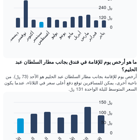
Bar
Chart
240 ﷼
graphic.
chart
with
120 ﷼
12
bars.
0
فبراير
مايو
أغسطس
نوفمبر
يناير
أبريل
يوليو
أكتوبر
مارس
يونيو
سبتمبر
ديسمبر
يعرض
المخطط
End
of
التالي
interactive
متوسط
chart
سعر
ما هو أرخص يوم للإقامة في فندق بجانب مطار السلطان عبد
غرفة
الحليم؟
كل
أرخص يوم للإقامة بجانب مطار السلطان عبد الحليم هو الأحد (73 ﷼). من
شهر
ناحية أخرى، يمكن للمسافرين توقع دفع أعلى سعر في الثلاثاء، عندما يكون
يتضمن
السعر المتوسط لليلة الواحدة 131 ﷼.
المخطط
1
150 ﷼
محور
X
Bar
Chart
100 ﷼
graphic.
الذي
chart
with
يعرض
50 ﷼
7
الشهور.
bars.
يتضمن
0
المخطط