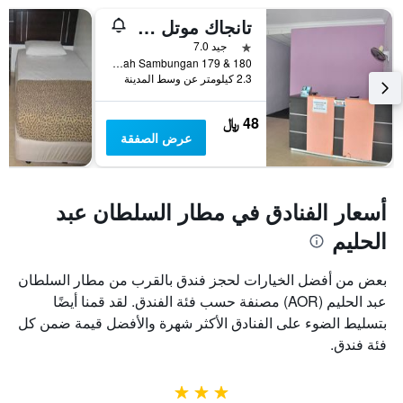
Y
تانجاك موتل - هوستل
الذي
يعرض
نجمة واحدة
جيد 7.0
متوسط
Jalan Sultanah Sambungan 179 & 180, الور سيتار, ماليزيا
2.3 كيلومتر عن وسط المدينة
سعر
غرفة
48 ﷼
عرض الصفقة
أسعار الفنادق في مطار السلطان عبد
الحليم
بعض من أفضل الخيارات لحجز فندق بالقرب من مطار السلطان
عبد الحليم (AOR) مصنفة حسب فئة الفندق. لقد قمنا أيضًا
بتسليط الضوء على الفنادق الأكثر شهرة والأفضل قيمة ضمن كل
فئة فندق.
3 نجوم