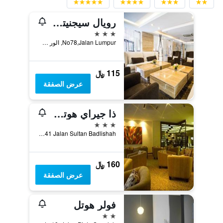
رويال سيجنيتشار هوتل
3 نجوم
No78,Jalan Lumpur, الور سيتار, ماليزيا
115 ﷼
عرض الصفقة
ذا جيراي هوتل ألور ستار
3 نجوم
Lot 134-141 Jalan Sultan Badlishah, الور سيتار, ماليزيا
160 ﷼
عرض الصفقة
فولر هوتل
2 نجمتين