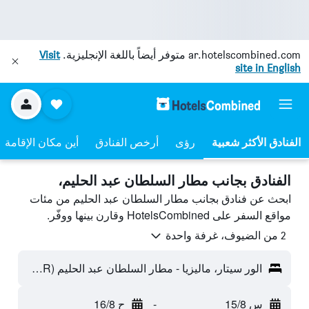
ar.hotelscombined.com
متوفر أيضاً باللغة الإنجليزية.
Visit
site in English
رؤى
أرخص الفنادق
أين مكان الإقامة
الفنادق بجانب مطار السلطان عبد الحليم،
ابحث عن فنادق بجانب مطار السلطان عبد الحليم من مئات
مواقع السفر على HotelsCombined وقارن بينها ووفّر.
2 من الضيوف، غرفة واحدة
الور سيتار، ماليزيا - مطار السلطان عبد الحليم (AOR)
س 15/8
-
ح 16/8