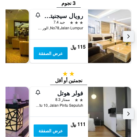
3 نجوم
رويال سيجنيتشار هوتل
3 نجوم
جيد 7.4
No78,Jalan Lumpur, الور سيتار, ماليزيا
115 ﷼
عرض الصفقة
2 نجمتين
نجمتين أو أقل
فولر هوتل
2 نجمتين
ممتاز 8.3
NO. 1, Kompleks Perniagaan Pintu 10, Jalan Pintu Sepuluh, الور سيتار, ماليزيا
111 ﷼
عرض الصفقة