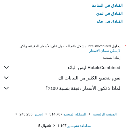
الفنادق في المنامة
الفنادق في لندن
الفنادق في جدّة
الفنادق في القاهرة
*
يحاول HotelsCombined بشكل دائم الحصول على الأسعار الدقيقة، ولكن
لا يمكن ضمان الأسعار
.
إليك السبب:
HotelsCombined ليس البائع
نقوم بتجميع الكثير من البيانات لك
لماذا لا تكون الأسعار دقيقة بنسبة 100٪؟
الصفحة الرئيسية
المملكة المتحدة
314,707
إنجلترا
243,235
مقاطعة تشيسير
1,197
تاتنهال
5