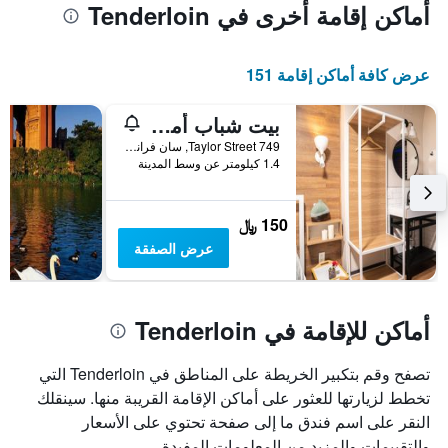
أماكن إقامة أخرى في Tenderloin
عرض كافة أماكن إقامة 151
بيت شباب أمستردام
749 Taylor Street, سان فرانسسكو, CA, الولايات المتحدة الأميريكية
1.4 كيلومتر عن وسط المدينة
150 ﷼
عرض الصفقة
أماكن للإقامة في Tenderloin
تصفح وقم بتكبير الخريطة على المناطق في Tenderloin التي
تخطط لزيارتها للعثور على أماكن الإقامة القريبة منها. سينقلك
النقر على اسم فندق ما إلى صفحة تحتوي على الأسعار
والتقييمات والمزيد من المعلومات المفيدة.