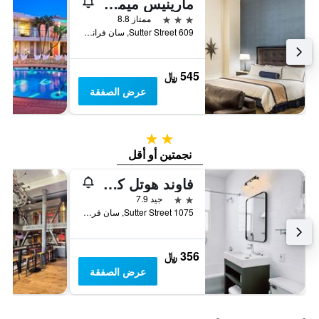
مارينيس ميموريال كلوب آند هوتل
3 نجوم
ممتاز 8.8
609 Sutter Street, سان فرانسسكو, CA, الولايات المتحدة الأميريكية
545 ﷼
عرض الصفقة
2 نجمتين
نجمتين أو أقل
فاوند هوتل كارلتو ، نوب هيل
2 نجمتين
جيد 7.9
1075 Sutter Street, سان فرانسسكو, CA, الولايات المتحدة الأميريكية
356 ﷼
عرض الصفقة