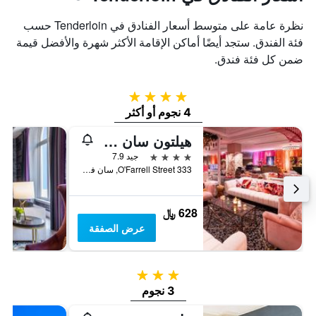
نظرة عامة على متوسط أسعار الفنادق في Tenderloin حسب
فئة الفندق. ستجد أيضًا أماكن الإقامة الأكثر شهرة والأفضل قيمة
ضمن كل فئة فندق.
4 نجوم
4 نجوم أو أكثر
هيلتون سان فرانسيسكو يونيون سكوير
4 نجوم
جيد 7.9
333 O'Farrell Street, سان فرانسسكو, CA, الولايات المتحدة الأميريكية
628 ﷼
عرض الصفقة
3 نجوم
3 نجوم