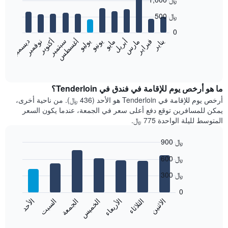
graphic.
chart
with
500 ﷼
12
bars.
0
فبراير
مايو
أغسطس
نوفمبر
يناير
أبريل
يوليو
أكتوبر
مارس
يونيو
سبتمبر
ديسمبر
يعرض
المخطط
End
of
التالي
interactive
متوسط
chart
سعر
ما هو أرخص يوم للإقامة في فندق في Tenderloin؟
غرفة
أرخص يوم للإقامة في Tenderloin هو الأحد (436 ﷼). من ناحية أخرى،
كل
يمكن للمسافرين توقع دفع أعلى سعر في الجمعة، عندما يكون السعر
شهر
المتوسط لليلة الواحدة 775 ﷼.
يتضمن
المخطط
900 ﷼
1
Bar
محور
Chart
600 ﷼
graphic.
chart
X
with
الذي
300 ﷼
7
يعرض
bars.
0
الشهور.
الاثنين
الثلاثاء
الأربعاء
الخميس
الجمعة
السبت
الأحد
يتضمن
يعرض
المخطط
المخطط
End
التالي
of
التالي