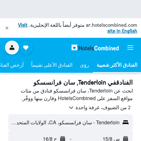
ar.hotelscombined.com
متوفر أيضاً باللغة الإنجليزية.
Visit
site in English
رؤى
الفنادق الأعلى تقييماً
أرخص الفنا
الفنادقفي Tenderloin, سان فرانسسكو
ابحث عن Tenderloin، سان فرانسسكو فنادق من مئات
مواقع السفر على HotelsCombined وقارن بينها ووفّر.
2 من الضيوف، غرفة واحدة
Tenderloin - سان فرانسسكو، CA، الولايات المتحدة الأميريكية
س 15/8
-
ح 16/8