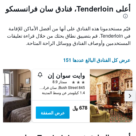
1
المخطط
أعلى Tenderloin، فنادق سان فرانسسكو
1
محور
X
محور
Y
الذي
قيّم مستخدمونا هذه الفنادق على أنها من أفضل الأماكن للإقامة
الذي
يعرض
عدد
يعرض
في Tenderloin. قم بتضييق نطاق بحثك من خلال قراءة تعليقات
الأيام
متوسط
المستخدمين وأوصاف الفنادق ووسائل الراحة المتاحة.
قبل
سعر
غرفة
الإقامة
في
يتضمن
عرض كل الفنادق البالغ عددها 151
عطلة
المخطط
نهاية
التالي
وايت سوان إن
1
هذا
محور
الأسبوع
3 نجوم
ممتاز 8.9
Y
خلال
845 Bush Street, سان فرانسسكو, CA, الولايات المتحدة الأميريكية
آخر
الذي
1.4 كيلومتر عن وسط المدينة
3
يعرض
أيام
متوسط
678 ﷼
سعر
عرض الصفقة
غرفة