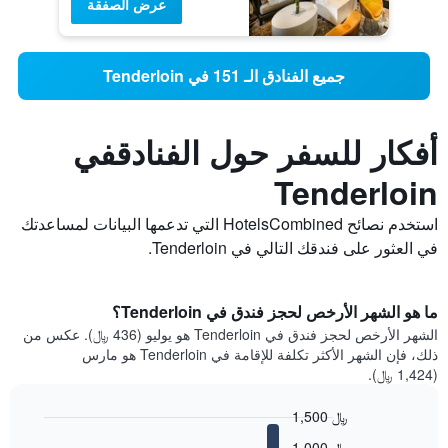
عرض الصفقة
جميع الفنادق الـ 151 في Tenderloin
أفكار للسفر حول الفنادقفي
Tenderloin
استخدم نصائح HotelsCombined التي تدعمها البيانات لمساعدتك
في العثور على فندقك التالي في Tenderloin.
ما هو الشهر الأرخص لحجز فندق في Tenderloin؟
الشهر الأرخص لحجز فندق في Tenderloin هو يوليو (436 ﷼). عكس من
ذلك، فإن الشهر الأكثر تكلفة للإقامة في Tenderloin هو مارس
(1,424 ﷼).
1,500 ﷼
Bar
Chart
1,000 ﷼