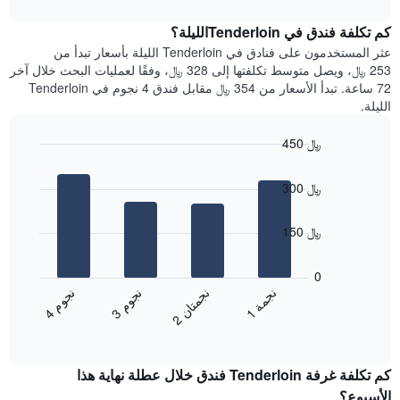
interactive
1
متوسط
chart
محور
سعر
كم تكلفة فندق في Tenderloinالليلة؟
Y
غرفة
عثر المستخدمون على فنادق في Tenderloin الليلة بأسعار تبدأ من
الذي
كل
253 ﷼، ويصل متوسط تكلفتها إلى 328 ﷼، وفقًا لعمليات البحث خلال آخر
يعرض
يوم
72 ساعة. تبدأ الأسعار من 354 ﷼ مقابل فندق 4 نجوم في Tenderloin
متوسط
في
الليلة.
سعر
الأسبوع
غرفة
يتضمن
450 ﷼
المخطط
Bar
1
Chart
graphic.
chart
محور
300 ﷼
with
X
4
الذي
bars.
150 ﷼
يعرض
أيام
يعرض
الأسبوع.
المخطط
0
يتضمن
التالي
ن
ة
ن
ن
ن
م
ن
م
المخطط
متوسط
1
ج
م
3
ج
و
4
ج
و
2
ج
م
ت
ا
التالي
End
سعر
1
of
الغرفة
interactive
محور
هذه
chart
Y
كم تكلفة غرفة Tenderloin فندق خلال عطلة نهاية هذا
الليلة
الذي
الذي
الأسبوع؟