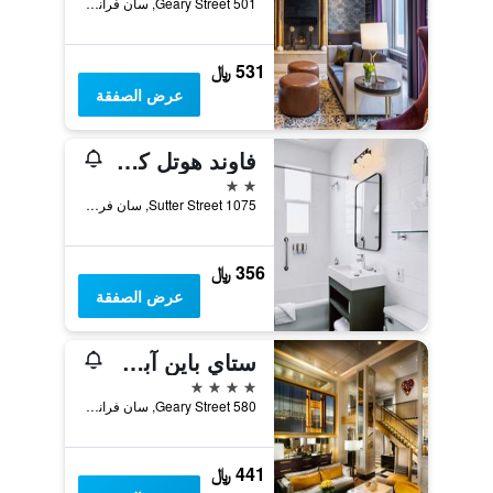
501 Geary Street, سان فرانسسكو, CA, الولايات المتحدة الأميريكية
531 ﷼
عرض الصفقة
فاوند هوتل كارلتو ، نوب هيل
2 نجمتين
1075 Sutter Street, سان فرانسسكو, CA, الولايات المتحدة الأميريكية
356 ﷼
عرض الصفقة
ستاي باين آبل، أن إليجانت هوتل، يونيون سكوير
4 نجوم
580 Geary Street, سان فرانسسكو, CA, الولايات المتحدة الأميريكية
441 ﷼