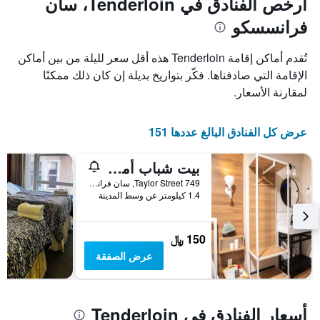
أرخص الفنادق في Tenderloin، سان
فرانسسكو
تُقدم أماكن إقامة Tenderloin هذه أقل سعر لليلة من بين أماكن
الإقامة التي صادفناها. فكّر بتواريخ بديلة إن كان ذلك ممكنًا
لمقارنة الأسعار.
عرض كل الفنادق البالغ عددها 151
بيت شباب أمستردام
749 Taylor Street, سان فرانسسكو, CA, الولايات المتحدة الأميريكية
1.4 كيلومتر عن وسط المدينة
150 ﷼
عرض الصفقة
أسعار الفنادق في Tenderloin