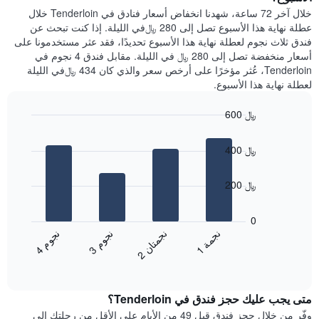
يعرض
عُثر
خلال آخر 72 ساعة، شهدنا انخفاض أسعار فنادق في Tenderloin خلال
متوسط
عليه
عطلة نهاية هذا الأسبوع تصل إلى 280 ﷼في الليلة. إذا كنت تبحث عن
سعر
خلال
فندق ثلاث نجوم لعطلة نهاية هذا الأسبوع تحديدًا، فقد عثر مستخدمونا على
غرفة
آخر
أسعار منخفضة تصل إلى 280 ﷼ في الليلة. مقابل فندق 4 نجوم في
3
Tenderloin، عُثر مؤخرًا على أرخص سعر والذي كان 434 ﷼في الليلة
أيام
لعطلة نهاية هذا الأسبوع.
مع
التصنيف
600 ﷼
حسب
النجوم
Bar
Chart
graphic.
يتضمن
chart
400 ﷼
with
المخطط
4
1
bars.
محور
200 ﷼
X
يعرض
التي
المخطط
0
تعرض
التالي
ن
ة
ن
ن
ن
م
ن
م
فئات
متوسط
1
ج
م
3
ج
و
4
ج
و
الفنادق
2
ج
م
ت
ا
End
سعر
بالنجوم.
of
الغرفة
interactive
يتضمن
خلال
chart
المخطط
متى يجب عليك حجز فندق في Tenderloin؟
عطلة
1
نهاية
وفّر من خلال حجز فندق قبل 49 من الأيام على الأقل من رحلتك إلى
محور