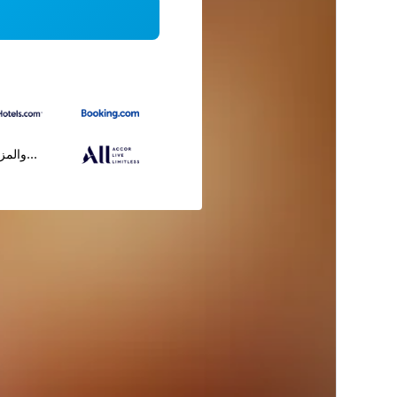
...والمز