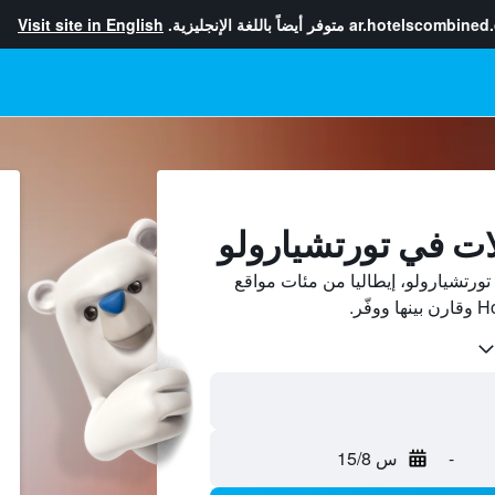
ar.hotelscombined
متوفر أيضاً باللغة الإنجليزية.
Visit site in English
ات في تورتشيارولو
رتشيارولو، إيطاليا من مئات مواقع
-
س 15/8