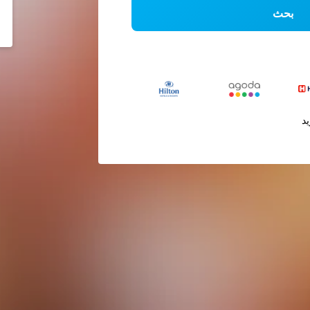
بحث
يد