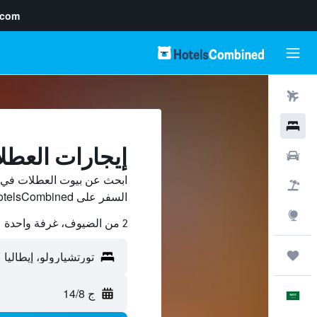
.com
رحلات طيران
فنادق
إيجارات العطل
سيارات
ابحث عن بيوت العطلات في تو
حزم العروض
السفر على HotelsCombined وقارن بينها ووفّر.
استكشاف
2 من الضيوف، غرفة واحدة
رحلات
ج 14/8
العَرَبِيَّة