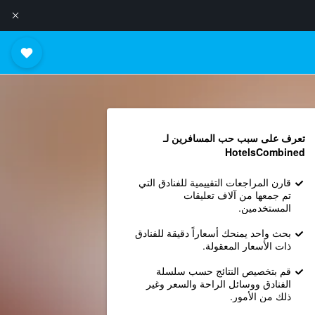
تعرف على سبب حب المسافرين لـ
HotelsCombined
قارن المراجعات التقييمية للفنادق التي
تم جمعها من آلاف تعليقات
المستخدمين.
بحث واحد يمنحك أسعاراً دقيقة للفنادق
ذات الأسعار المعقولة.
قم بتخصيص النتائج حسب سلسلة
الفنادق ووسائل الراحة والسعر وغير
ذلك من الأمور.