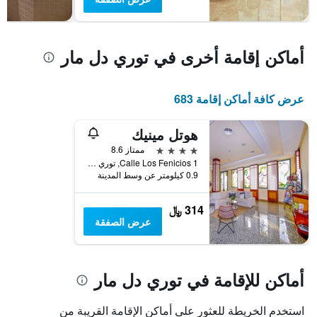
غرفة
أماكن إقامة أخرى في توري دل مار
عرض كافة أماكن إقامة 683
هوتل مينيك
4 نجوم
ممتاز 8.6
Calle Los Fenicios 1, توري دل مار, منطقة أندلوسيا, أسبانيا
0.9 كيلومتر عن وسط المدينة
314 ﷼
عرض الصفقة
أماكن للإقامة في توري دل مار
استخدم الخريطة للعثور على أماكن الإقامة القريبة من