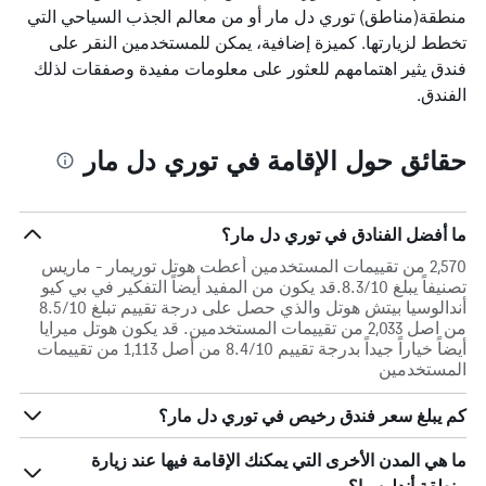
منطقة(مناطق) توري دل مار أو من معالم الجذب السياحي التي
تخطط لزيارتها. كميزة إضافية، يمكن للمستخدمين النقر على
فندق يثير اهتمامهم للعثور على معلومات مفيدة وصفقات لذلك
الفندق.
حقائق حول الإقامة في توري دل مار
ما أفضل الفنادق في توري دل مار؟
2,570 من تقييمات المستخدمين أعطت هوتل توريمار - ماريس
تصنيفاً يبلغ 8.3/10.قد يكون من المفيد أيضاً التفكير في بي كيو
أندالوسيا بيتش هوتل والذي حصل على درجة تقييم تبلغ 8.5/10
من اصل 2,033 من تقييمات المستخدمين. قد يكون هوتل ميرايا
أيضاً خياراً جيداً بدرجة تقييم 8.4/10 من أصل 1,113 من تقييمات
المستخدمين
كم يبلغ سعر فندق رخيص في توري دل مار؟
ما هي المدن الأخرى التي يمكنك الإقامة فيها عند زيارة