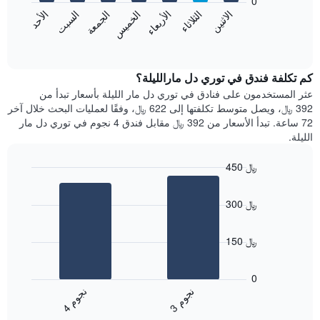
0
الشهور.
الاثنين
الثلاثاء
الأربعاء
الخميس
الجمعة
السبت
الأحد
يتضمن
يعرض
المخطط
المخطط
End
التالي
of
التالي
interactive
1
متوسط
chart
محور
سعر
كم تكلفة فندق في توري دل مارالليلة؟
Y
غرفة
عثر المستخدمون على فنادق في توري دل مار الليلة بأسعار تبدأ من
الذي
كل
392 ﷼، ويصل متوسط تكلفتها إلى 622 ﷼، وفقًا لعمليات البحث خلال آخر
يعرض
يوم
72 ساعة. تبدأ الأسعار من 392 ﷼ مقابل فندق 4 نجوم في توري دل مار
متوسط
في
الليلة.
سعر
الأسبوع
غرفة
يتضمن
450 ﷼
المخطط
Bar
1
Chart
graphic.
chart
محور
300 ﷼
with
X
2
الذي
bars.
يعرض
150 ﷼
أيام
يعرض
الأسبوع.
المخطط
0
يتضمن
التالي
ن
م
ن
م
المخطط
متوسط
3
ج
و
4
ج
و
التالي
End
سعر
1
of