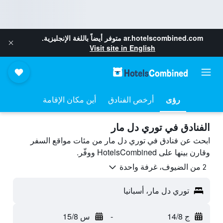
ar.hotelscombined.com
متوفر أيضاً باللغة الإنجليزية.
Visit site in English
رؤى
أرخص الفنادق
أين مكان الإقامة
الفنادق في توري دل مار
ابحث عن فنادق في توري دل مار من مئات مواقع السفر
وقارن بينها على HotelsCombined ووفّر.
2 من الضيوف، غرفة واحدة
توري دل مار، أسبانيا
ج 14/8
-
س 15/8