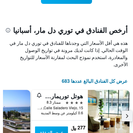
تاريخ
يتضمن
الإقامة
المخطط
1
يتضمن
محور
المخطط
Y
1
أرخص الفنادق في توري دل مار، أسبانيا
الذي
محور
X
يعرض
هذه هي أقل الأسعار التي وجدناها للفنادق في توري دل مار في
الذي
متوسط
سعر
يعرض
الوقت الحالي. إذا كانت لديك مرونة في تواريخ الوصول
عدد
الغرفة
والمغادرة، استخدم نموذج البحث لمقارنة الأسعار للتواريخ
هذه
الأيام
الأخرى.
قبل
الليلة
الذي
الإقامة
عُثر
يتضمن
عرض كل الفنادق البالغ عددها 683
عليه
المخطط
خلال
التالي
هوتل توريمار - ماريس
1
آخر
3
محور
4 نجوم
ممتاز 8.3
Y
أيام
Calle Saladero Viejo, 15, توري دل مار, منطقة أندلوسيا, أسبانيا
الذي
0.6 كيلومتر عن وسط المدينة
يعرض
متوسط
277 ﷼
سعر
عرض الصفقة