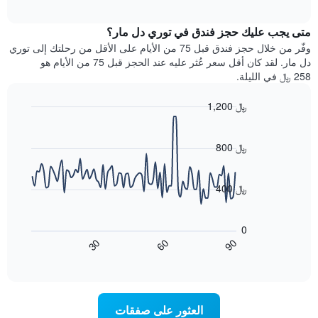
الغرفة
interactive
محور
هذه
chart
Y
متى يجب عليك حجز فندق في توري دل مار؟
الليلة
الذي
الذي
وفّر من خلال حجز فندق قبل 75 من الأيام على الأقل من رحلتك إلى توري
يعرض
عُثر
دل مار. لقد كان أقل سعر عُثر عليه عند الحجز قبل 75 من الأيام هو
متوسط
عليه
258 ﷼ في الليلة.
سعر
خلال
غرفة
آخر
1,200 ﷼
3
Line
Chart
أيام
graphic.
chart
مع
with
800 ﷼
التصنيف
90
حسب
data
points.
النجوم
400 ﷼
يتضمن
يعرض
المخطط
1
المخطط
0
محور
التالي
60
90
30
X
كيفية
End
of
تغير
التي
interactive
سعر
تعرض
chart
فئات
غرفة
عند
الفنادق
العثور على صفقات
اقتراب
بالنجوم.