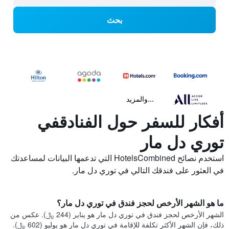
بحث
...والمزيد
أفكار للسفر حول الفنادقفي
توري دل مار
استخدم نصائح HotelsCombined التي تدعمها البيانات لمساعدتك
في العثور على فندقك التالي في توري دل مار.
ما هو الشهر الأرخص لحجز فندق في توري دل مار؟
الشهر الأرخص لحجز فندق في توري دل مار هو يناير (244 ﷼). عكس من
ذلك، فإن الشهر الأكثر تكلفة للإقامة في توري دل مار هو يوليو (602 ﷼).