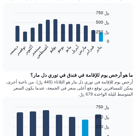
750 ﷼
Bar
Chart
500 ﷼
graphic.
chart
with
250 ﷼
12
bars.
0
فبراير
مايو
أغسطس
نوفمبر
يناير
أبريل
يوليو
أكتوبر
مارس
يونيو
سبتمبر
ديسمبر
يعرض
المخطط
End
of
التالي
interactive
متوسط
chart
سعر
ما هو أرخص يوم للإقامة في فندق في توري دل مار؟
غرفة
أرخص يوم للإقامة في توري دل مار هو الثلاثاء (445 ﷼). من ناحية أخرى،
كل
يمكن للمسافرين توقع دفع أعلى سعر في الجمعة، عندما يكون السعر
شهر
المتوسط لليلة الواحدة 679 ﷼.
يتضمن
المخطط
750 ﷼
1
Bar
محور
Chart
500 ﷼
graphic.
chart
X
with
الذي
250 ﷼
7
يعرض
bars.