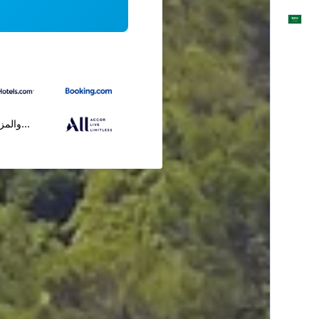
العَرَبِيَّة
...والمز