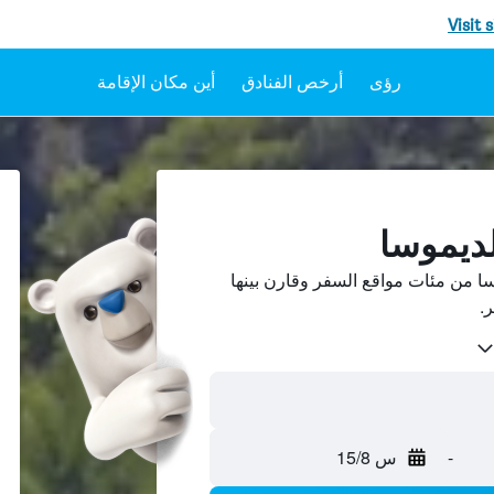
Visit 
رؤى
أرخص الفنادق
أين مكان الإقامة
لديموسا
ا من مئات مواقع السفر وقارن بينها
-
س 15/8