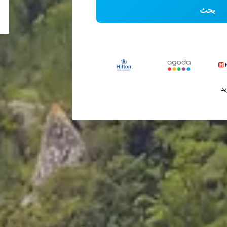
بحث
يد