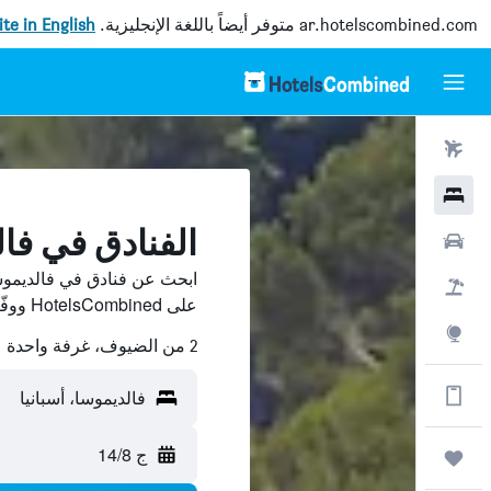
ar.hotelscombined.com
متوفر أيضاً باللغة الإنجليزية.
site in English
رحلات طيران
فنادق
الفنادق في فا
سيارات
ابحث عن فنادق في فالديموس
حزم العروض
على HotelsCombined ووفّر.
استكشاف
2 من الضيوف، غرفة واحدة
الحصول على المزيد على التطبيق
فالديموسا، أسبانيا
ج 14/8
رحلات