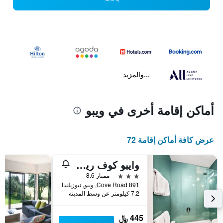
...والمزيد
أماكن إقامة أخرى في ويبو
عرض كافة أماكن إقامة 72
وايبو كوف ريزورت
3 نجوم
ممتاز 8.6
891 Cove Road, ويبو, نيوزيلندا
7.2 كيلومتر عن وسط المدينة
445 ﷼