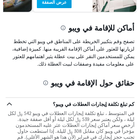
عرض الصفقة
أماكن للإقامة في ويبو
تصفح وقم بتكبير الخريطة على المناطق في ويبو التي تخطط
لزيارتها للعثور على أماكن الإقامة القريبة منها. كميزة إضافية،
يمكن للمستخدمين النقر على بيت عطلة يثير اهتمامهم للعثور
على معلومات مفيدة وصفقات لبيت العطلة ذلك.
حقائق حول الإقامة في ويبو
كم تبلغ تكلفة إيجارات العطلات في ويبو؟
في المتوسط ، تبلغ تكلفة إيجارات العطلات في ويبو 542 ﷼ لكل
ليلة ، ولكن يعتبر سعر 539 ﷼ لكل ليلة أو أقل صفقة جيدة.
أرخص سعر أماكن إيجارات العطلات عثر عليه المستخدمون
مؤخراً في ويبو كان مقابل 308 ﷼ لليلة. إذا استطعت حاول
تجنب حجز إيجارك في فبراير (لأن هذا هو الشهر الأغلى). قم