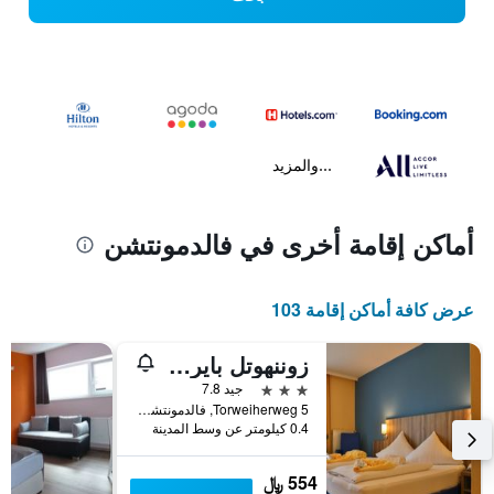
...والمزيد
أماكن إقامة أخرى في فالدمونتشن
عرض كافة أماكن إقامة 103
زوننهوتل بايريشر هوف
3 نجوم
جيد 7.8
Torweiherweg 5, فالدمونتشن, بافاريا, ألمانيا
0.4 كيلومتر عن وسط المدينة
554 ﷼