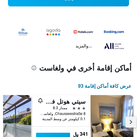
...والمزيد
أماكن إقامة أخرى في ولغاست
عرض كافة أماكن إقامة 93
سيتي هوتل فولجاست
3 نجوم
ممتاز 8.3
Chausseestraße 8, ولغاست, مكلنبورغ فوربومرن, ألمانيا
0.1 كيلومتر عن وسط المدينة
341 ﷼