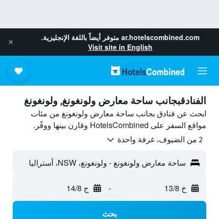
ar.hotelscombined.com
متوفر أيضاً باللغة الإنجليزية.
Visit site in English
الفنادقبجانب ساحة معارض ولونغونغ, ولونغونغ
ابحث عن فنادق بجانب ساحة معارض ولونغونغ من مئات
مواقع السفر على HotelsCombined وقارن بينها ووفّر.
2 من الضيوف، غرفة واحدة
ساحة معارض ولونغونغ - ولونغونغ، NSW، أستراليا
خ 13/8
-
ج 14/8
بحث