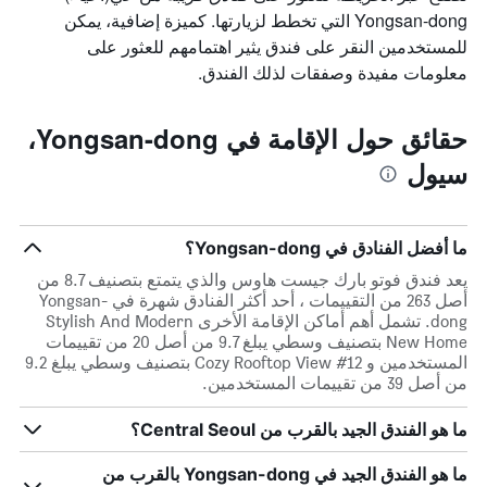
الذي
Yongsan-dong التي تخطط لزيارتها. كميزة إضافية، يمكن
يعرض
للمستخدمين النقر على فندق يثير اهتمامهم للعثور على
أيام
معلومات مفيدة وصفقات لذلك الفندق.
الأسبوع.
يتضمن
المخطط
حقائق حول الإقامة في Yongsan-dong،
التالي
1
سيول
محور
Y
الذي
يعرض
ما أفضل الفنادق في Yongsan-dong؟
متوسط
يعد فندق فوتو بارك جيست هاوس والذي يتمتع بتصنيف 8.7 من
سعر
أصل 263 من التقييمات ، أحد أكثر الفنادق شهرة في Yongsan-
غرفة
dong. تشمل أهم أماكن الإقامة الأخرى Stylish And Modern
New Home بتصنيف وسطي يبلغ 9.7 من أصل 20 من تقييمات
المستخدمين و Cozy Rooftop View #12 بتصنيف وسطي يبلغ 9.2
من أصل 39 من تقييمات المستخدمين.
ما هو الفندق الجيد بالقرب من Central Seoul؟
ما هو الفندق الجيد في Yongsan-dong بالقرب من