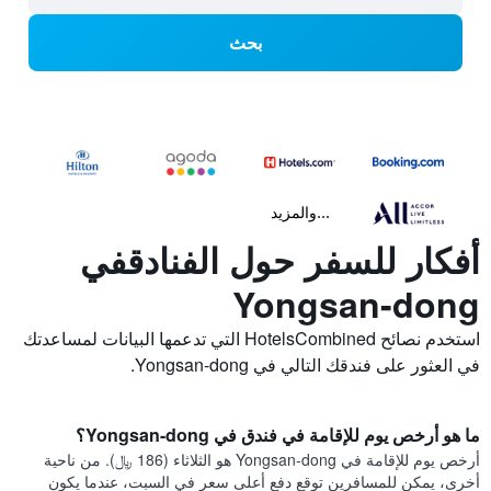
بحث
...والمزيد
أفكار للسفر حول الفنادقفي
Yongsan-dong
استخدم نصائح HotelsCombined التي تدعمها البيانات لمساعدتك
في العثور على فندقك التالي في Yongsan-dong.
ما هو أرخص يوم للإقامة في فندق في Yongsan-dong؟
أرخص يوم للإقامة في Yongsan-dong هو الثلاثاء (186 ﷼). من ناحية
أخرى، يمكن للمسافرين توقع دفع أعلى سعر في السبت، عندما يكون