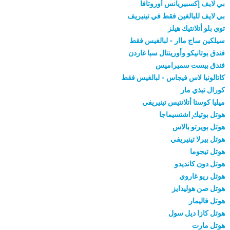
بي لايف إكسبيريانس أوروتافا
بي لايف للبالغين فقط في تينيريف
توي بلو أتلانتيك هيلز
سيلكين ساج ماار - لبالغيس فقط
فندق بوتانيكو وأورينتال سبا غاردن
فندق بيست سميراميس
كاتالونيا لاس فيجاس - لبالغيس فقط
كورال تيذي مار
ميليا كوستا أتلانتيس تينيريفي
هوتل بوتيك ٕاشتسيماجا
هوتل بويرتو بالاس
هوتل بيرلا تينيريفي
هوتل تيجوما
هوتل دون كانديدو
هوتل ريو غاروي
هوتل صن هوليدايز
هوتل فاليمار
هوتل كازا ديل سول
هوتل مارت