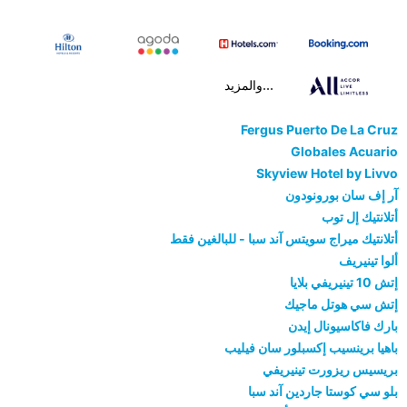
...والمزيد
Fergus Puerto De La Cruz
Globales Acuario
Skyview Hotel by Livvo
آر إف سان بورونودون
أتلانتيك إل توب
أتلانتيك ميراج سويتس آند سبا - للبالغين فقط
ألوا تينيريف
إتش 10 تينيريفي بلايا
إتش سي هوتل ماجيك
بارك فاكاسيونال إيدن
باهيا برينسيب إكسبلور سان فيليب
بريسيس ريزورت تينيريفي
بلو سي كوستا جاردين آند سبا