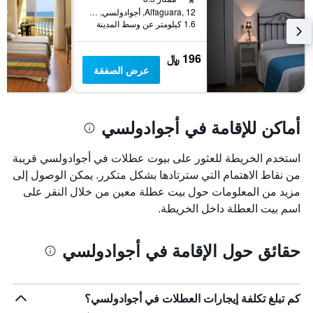
الإقامة
Alfaguara, 12, أجوادولسي, مقاطعة الميريا, أسبانيا
يتضمن
1.6 كيلومتر عن وسط المدينة
المخطط
التالي
196 ﷼
1
عرض الصفقة
محور
Y
الذي
يعرض
أماكن للإقامة في أجوادولسي
متوسط
سعر
غرفة
استخدم الخريطة للعثور على بيوت عطلات في أجوادولسي قريبة
من نقاط الاهتمام التي سترتادها بشكل متكرر. يمكن الوصول إلى
مزيد من المعلومات حول بيت عطلة معين من خلال النقر على
اسم بيت العطلة داخل الخريطة.
حقائق حول الإقامة في أجوادولسي
كم تبلغ تكلفة إيجارات العطلات في أجوادولسي؟