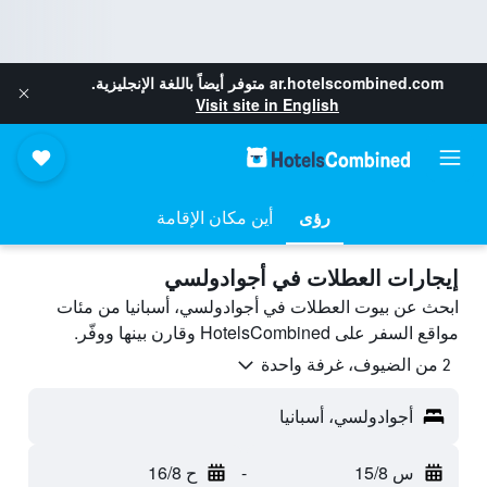
ar.hotelscombined.com
متوفر أيضاً باللغة الإنجليزية.
Visit site in English
رؤى
أين مكان الإقامة
إيجارات العطلات في أجوادولسي
ابحث عن بيوت العطلات في أجوادولسي، أسبانيا من مئات
مواقع السفر على HotelsCombined وقارن بينها ووفّر.
2 من الضيوف، غرفة واحدة
أجوادولسي، أسبانيا
س 15/8
-
ح 16/8