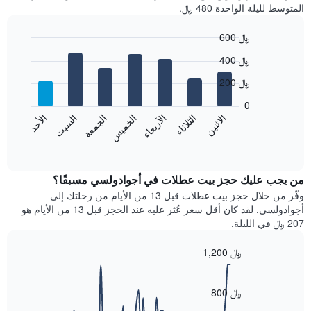
المتوسط لليلة الواحدة 480 ﷼.
600 ﷼
Bar
Chart
400 ﷼
graphic.
chart
with
200 ﷼
7
bars.
0
الاثنين
الثلاثاء
الأربعاء
الخميس
الجمعة
السبت
الأحد
يعرض
المخطط
End
of
التالي
interactive
متوسط
chart
سعر
من يجب عليك حجز بيت عطلات في أجوادولسي مسبقًا؟
غرفة
وفّر من خلال حجز بيت عطلات قبل 13 من الأيام من رحلتك إلى
كل
أجوادولسي. لقد كان أقل سعر عُثر عليه عند الحجز قبل 13 من الأيام هو
يوم
207 ﷼ في الليلة.
في
الأسبوع
1,200 ﷼
يتضمن
Line
المخطط
Chart
graphic.
chart
1
with
800 ﷼
محور
90
X