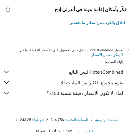
فكّر بأمكان إقامة بديلة في ألدرلي إدج
فنادق بالقرب من مطار مانشستر
*
يحاول HotelsCombined بشكل دائم الحصول على الأسعار الدقيقة، ولكن
لا يمكن ضمان الأسعار
.
إليك السبب:
HotelsCombined ليس البائع
نقوم بتجميع الكثير من البيانات لك
لماذا لا تكون الأسعار دقيقة بنسبة 100٪؟
الصفحة الرئيسية
المملكة المتحدة
314,756
إنجلترا
243,251
مقاطعة تشيسير
1,197
ألدرلي إدج
16