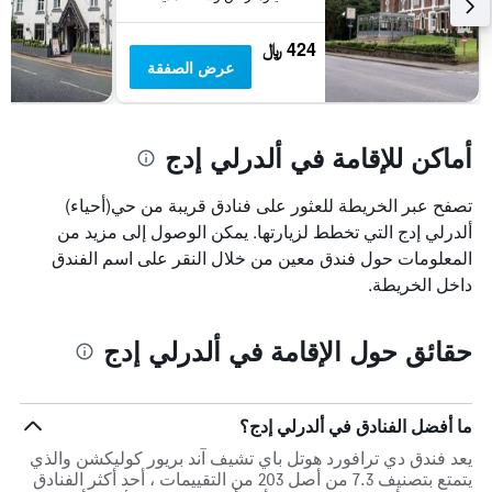
الأسبوع
خلال
آخر
424 ﷼
3
عرض الصفقة
أيام
أماكن للإقامة في ألدرلي إدج
تصفح عبر الخريطة للعثور على فنادق قريبة من حي(أحياء)
ألدرلي إدج التي تخطط لزيارتها. يمكن الوصول إلى مزيد من
المعلومات حول فندق معين من خلال النقر على اسم الفندق
داخل الخريطة.
حقائق حول الإقامة في ألدرلي إدج
ما أفضل الفنادق في ألدرلي إدج؟
يعد فندق دي ترافورد هوتل باي تشيف آند بريور كوليكشن والذي
يتمتع بتصنيف 7.3 من أصل 203 من التقييمات ، أحد أكثر الفنادق