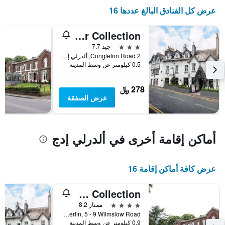
آخر
المخطط
عرض كل الفنادق البالغ عددها 16
3
1
أيام
محور
De Trafford Arms By Chef & Brewer Collection
X
الذي
3 نجوم
جيد 7.7
يعرض
2 Congleton Road, ألدرلي إدج, المملكة المتحدة
فئات
0.5 كيلومتر عن وسط المدينة
الفنادق
بالنجوم.
278 ﷼
يتضمن
عرض الصفقة
المخطط
1
محور
Y
أماكن إقامة أخرى في ألدرلي إدج
الذي
يعرض
متوسط
عرض كافة أماكن إقامة 16
سعر
غرفة
في
The Merlin by Innkeeper's Collection
عطلة
4 نجوم
ممتاز 8.2
نهاية
The Merlin, 5 - 9 Wilmslow Road, ألدرلي إدج, المملكة المتحدة
هذا
0.9 كيلومتر عن وسط المدينة