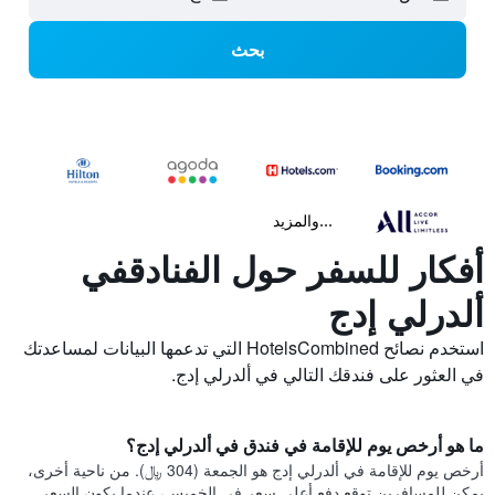
بحث
...والمزيد
أفكار للسفر حول الفنادقفي
ألدرلي إدج
استخدم نصائح HotelsCombined التي تدعمها البيانات لمساعدتك
في العثور على فندقك التالي في ألدرلي إدج.
ما هو أرخص يوم للإقامة في فندق في ألدرلي إدج؟
أرخص يوم للإقامة في ألدرلي إدج هو الجمعة (304 ﷼). من ناحية أخرى،
يمكن للمسافرين توقع دفع أعلى سعر في الخميس، عندما يكون السعر