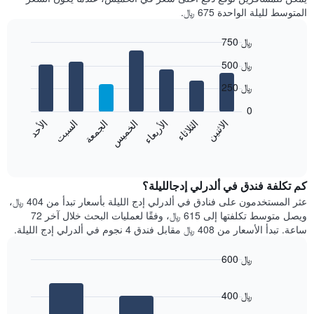
المتوسط لليلة الواحدة 675 ﷼.
750 ﷼
Bar
Chart
500 ﷼
graphic.
chart
with
250 ﷼
7
bars.
0
الاثنين
الثلاثاء
الأربعاء
الخميس
الجمعة
السبت
الأحد
يعرض
المخطط
End
of
التالي
interactive
متوسط
chart
سعر
كم تكلفة فندق في ألدرلي إدجالليلة؟
غرفة
عثر المستخدمون على فنادق في ألدرلي إدج الليلة بأسعار تبدأ من 404 ﷼،
كل
ويصل متوسط تكلفتها إلى 615 ﷼، وفقًا لعمليات البحث خلال آخر 72
يوم
ساعة. تبدأ الأسعار من 408 ﷼ مقابل فندق 4 نجوم في ألدرلي إدج الليلة.
في
الأسبوع
600 ﷼
يتضمن
Bar
المخطط
Chart
graphic.
chart
1
400 ﷼
with
محور
3