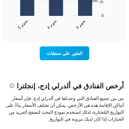
250 ﷼
محور
يعرض
X
المخطط
0
التي
التالي
ن
م
ن
م
ن
م
تعرض
متوسط
4
ج
و
3
ج
و
5
ج
و
فئات
End
سعر
of
الفنادق
الغرفة
interactive
بالنجوم.
خلال
chart
يتضمن
عطلة
المخطط
نهاية
العثور على صفقات
1
هذا
محور
الأسبوع
Y
الذي
الذي
عُثر
يعرض
عليه
متوسط
خلال
أرخص الفنادق في ألدرلي إدج، إنجلترا
سعر
آخر
الغرفة
3
من بين جميع الفنادق التي وجدناها في ألدرلي إدج، فإن أسعار
هذه
أيام
الليلة
أماكن الإقامة هذه هي الأرخص. يمكن أن تختلف الأسعار بناءً على
مع
الذي
التصنيف
التواريخ المُختارة، لذلك استخدم نموذج البحث لتصفح المزيد من
عُثر
حسب
الخيارات إذا كان لديك مرونة في التواريخ.
عليه
النجوم
خلال
يتضمن