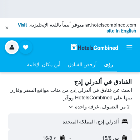
ar.hotelscombined.com
متوفر أيضاً باللغة الإنجليزية.
Visit
site in English
رؤى
أرخص الفنادق
أين مكان الإقامة
الفنادق في ألدرلي إدج
ابحث عن فنادق في ألدرلي إدج من مئات مواقع السفر وقارن
بينها على HotelsCombined ووفّر.
2 من الضيوف، غرفة واحدة
ألدرلي إدج، المملكة المتحدة
س 15/8
-
ح 16/8