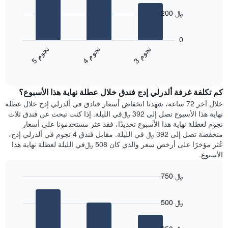
X
bars.
الذي
200 ﷼
يعرض
يعرض
أيام
المخطط
0
الأسبوع.
التالي
ن
م
ن
م
ن
م
يتضمن
متوسط
4
ج
و
3
ج
و
5
ج
و
المخطط
End
سعر
of
التالي
الغرفة
interactive
1
هذه
chart
محور
كم تكلفة غرفة ألدرلي إدج فندق خلال عطلة نهاية هذا الأسبوع؟
الليلة
Y
الذي
خلال آخر 72 ساعة، شهدنا انخفاض أسعار فنادق في ألدرلي إدج خلال عطلة
الذي
عُثر
نهاية هذا الأسبوع تصل إلى 392 ﷼في الليلة. إذا كنت تبحث عن فندق ثلاث
يعرض
عليه
نجوم لعطلة نهاية هذا الأسبوع تحديدًا، فقد عثر مستخدمونا على أسعار
متوسط
خلال
منخفضة تصل إلى 392 ﷼ في الليلة. مقابل فندق 4 نجوم في ألدرلي إدج،
سعر
آخر
عُثر مؤخرًا على أرخص سعر والذي كان 508 ﷼في الليلة لعطلة نهاية هذا
غرفة
3
الأسبوع.
أيام
مع
750 ﷼
التصنيف
Bar
حسب
Chart
graphic.
chart
النجوم
500 ﷼
with
يتضمن
3
المخطط
bars.
1