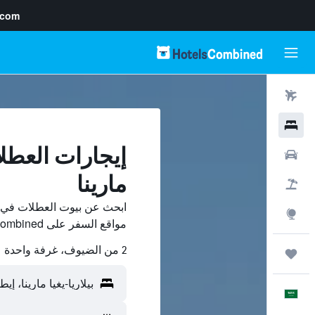
.com
رحلات طيران
فنادق
إيجارات العطلا
سيارات
مارينا
حزم العروض
ابحث عن بيوت العطلات في بيل
استكشاف
مواقع السفر على HotelsCombined وقارن بينها ووفّر.
2 من الضيوف، غرفة واحدة
رحلات
العَرَبِيَّة