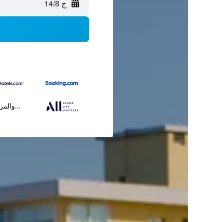
ج 14/8
...والمز