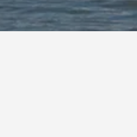
نا
حية أخرى، يمكن
 الواحدة