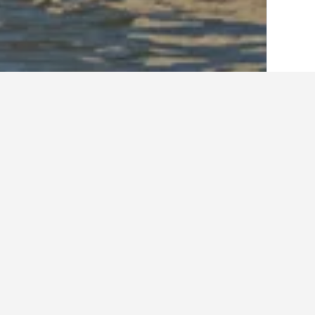
الصفحة الرئيسية
إيطاليا
522,282
إميليا روم
أفكار حول السفر لإي
استخدم نصائحنا المستندة إلى بيانات HotelsCombined لمساعدتك في العثور على إيجار إجازتك القادمة في بيلاريا-يغيا مارينا.