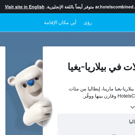
ar.hotelscombined
متوفر أيضاً باللغة الإنجليزية.
Visit site in English
رؤى
أين مكان الإقامة
ت في بيلاريا-يغيا
اريا-يغيا مارينا، إيطاليا من مئات