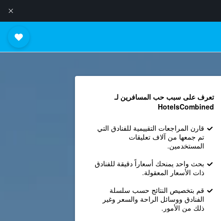
تعرف على سبب حب المسافرين لـ
HotelsCombined
قارن المراجعات التقييمية للفنادق التي
تم جمعها من آلاف تعليقات
المستخدمين.
بحث واحد يمنحك أسعاراً دقيقة للفنادق
ذات الأسعار المعقولة.
قم بتخصيص النتائج حسب سلسلة
الفنادق ووسائل الراحة والسعر وغير
ذلك من الأمور.