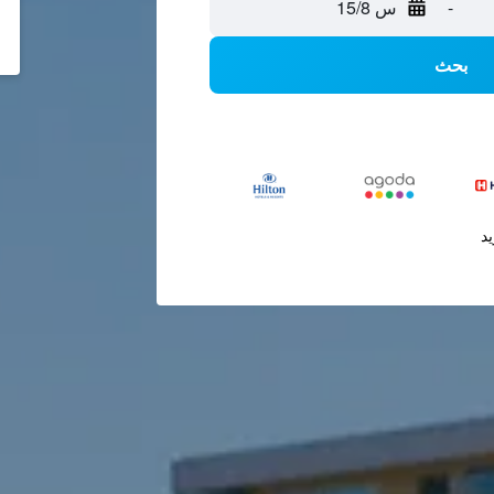
-
س 15/8
بحث
يد