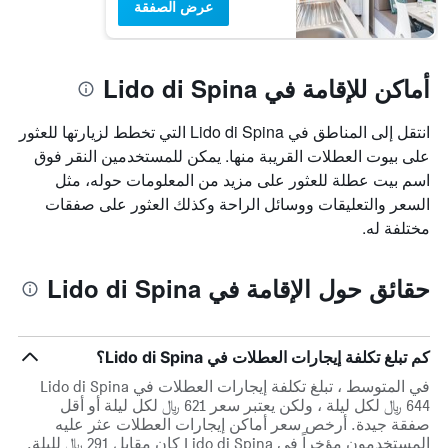
عرض الصفقة
أماكن للإقامة في Lido di Spina
انتقل إلى المناطق في Lido di Spina التي تخطط لزيارتها للعثور
على بيوت العطلات القريبة منها. يمكن للمستخدمين النقر فوق
اسم بيت عطلة للعثور على مزيد من المعلومات حوله، مثل
السعر والتعليقات ووسائل الراحة وكذلك العثور على صفقات
مختلفة له.
حقائق حول الإقامة في Lido di Spina
كم تبلغ تكلفة إيجارات العطلات في Lido di Spina؟
في المتوسط ، تبلغ تكلفة إيجارات العطلات في Lido di Spina
644 ﷼ لكل ليلة ، ولكن يعتبر سعر 621 ﷼ لكل ليلة أو أقل
صفقة جيدة. أرخص سعر أماكن إيجارات العطلات عثر عليه
المستخدمون مؤخراً في Lido di Spina كان مقابل 291 ﷼ لليلة.