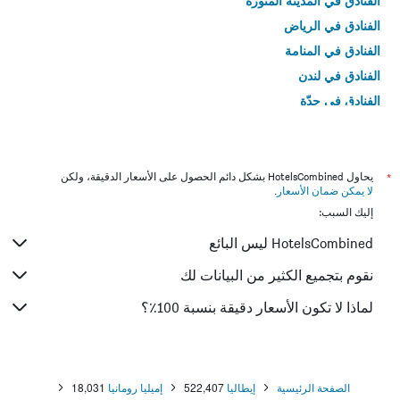
الفنادق في المدينة المنورة
الفنادق في الرياض
الفنادق في المنامة
الفنادق في لندن
الفنادق في جدّة
الفنادق في القاهرة
*
يحاول HotelsCombined بشكل دائم الحصول على الأسعار الدقيقة، ولكن
لا يمكن ضمان الأسعار
.
إليك السبب:
HotelsCombined ليس البائع
نقوم بتجميع الكثير من البيانات لك
لماذا لا تكون الأسعار دقيقة بنسبة 100٪؟
الصفحة الرئيسية
إيطاليا
522,407
إميليا رومانيا
18,031