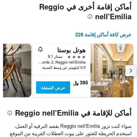
المخطط
أماكن إقامة أخرى في Reggio
1
nell'Emilia
محور
X
الذي
يعرض
عرض كافة أماكن إقامة 228
أيام
الأسبوع.
هوتل بوستا
يتضمن
المخطط
4 نجوم
ممتاز 9.1
التالي
Piazza del Monte, 2, Reggio nell'Emilia, مقاطعة ريدجو إميليا, إيطاليا
1
0.0 كيلومتر عن وسط المدينة
محور
Y
395 ﷼
الذي
عرض الصفقة
يعرض
متوسط
سعر
غرفة
أماكن للإقامة في Reggio nell'Emilia
سواء كنت تزور Reggio nell'Emilia بقصد الترفيه أو العمل،
استخدم الخريطة للعثور على بيوت العطلات القريبة من الموقع